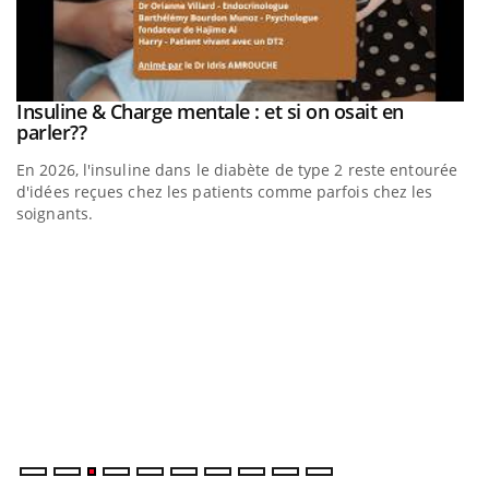
be
Insuline & Charge mentale : et si on osait en
Youtube
Youtube
parler??
En 2026, l'insuline dans le diabète de type 2 reste entourée
a
d'idées reçues chez les patients comme parfois chez les
soignants.
E
Yo
l’
L'
Va
ma