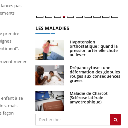
 lances pas
rtements
.
LES MALADIES
de prendre
signes
Hypotension
orthostatique : quand la
entiment”.
pression artérielle chute
au lever
 peuvent mener
Drépanocytose : une
déformation des globules
rouges aux conséquences
graves
Maladie de Charcot
(Sclérose latérale
e enfant à se
amyotrophique)
ins, mais
de façon