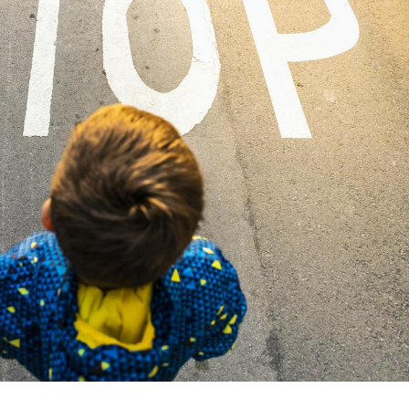
Hantavirus : un cas
Comment
détecté chez un touriste
écrans 
en France
Mortalité infantile : un
Toujour
rapport s’interroge sur
comment
son taux élevé en France
empiète
sur nos 
Grossesse à risque : ce jus
Cancer c
naturel attire l'attention
stratégi
des chercheurs
changé 
basque