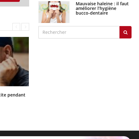
Mauvaise haleine : il faut
améliorer l’hygiène
bucco-dentaire
Hantavirus : un cas détecté chez un
ite pendant
touriste en France