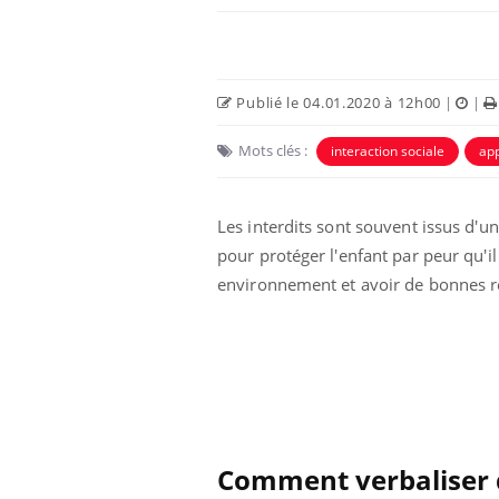
Publié le 04.01.2020 à 12h00
|
|
Mots clés :
interaction sociale
ap
Eczéma Chronique des Mains :
Car
Youtube
You
Les interdits sont souvent issus d'u
Youtube
expliquer ma maladie
pré
pour protéger l'enfant par peur qu'i
Il y a des sujets qui sont faciles à aborder...
Fati
environnement et avoir de bonnes re
d'autres non ! D'un côté, poser des
mêm
questions sur la maladie d'un proche c'est
care
montrer ...
...
Comment verbaliser d