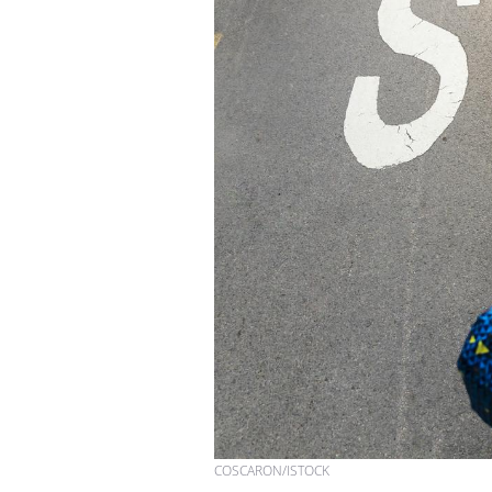
Bébés, jeunes enfants :
quelle trousse à
pharmacie pour les
vacances ?
Syndrome métabolique :
quels sont les meilleurs
exercices physiques ?
Comment éviter une otite
pendant les vacances ?
COSCARON/ISTOCK