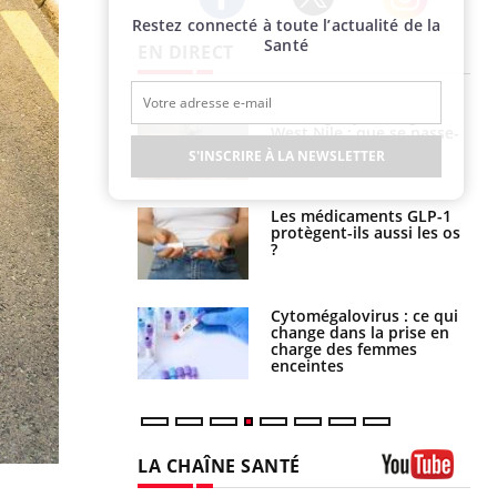
Restez connecté à toute l’actualité de la
Twitter
Facebook
Instagram
Santé
EN DIRECT
 oublier les
Chikungunya, dengue,
en vacances ?
West Nile : que se passe-
t-il dans le sud de la
S'INSCRIRE À LA NEWSLETTER
France ?
s connectés :
Les médicaments GLP-1
 le travail
protègent-ils aussi les os
 de plus en plus
?
soirées
olorectal : une
Cytomégalovirus : ce qui
e simple aurait
change dans la prise en
la donne au Pays
charge des femmes
enceintes
LA CHAÎNE SANTÉ
Youtube