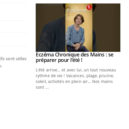
ale : et si on
Eczéma Chronique des Mains : se
Youtube
ls sont utiles
ube
Youtube
préparer pour l’été !
n
e diabète de type 2
L'été arrive… et avec lui, un tout nouveau
çues chez les
rythme de vie ! Vacances, plage, piscine,
ez les soignants.
soleil, activités en plein air… Nos mains
sont ...
Di
You
Le 
nom
dia
défi