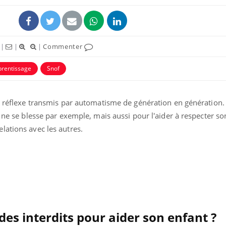
|
|
|
Commenter
prentissage
Snof
ence en fer : comprendre pour
Insuline & Charge ment
tube
Youtube
n réflexe transmis par automatisme de génération en génération. I
Youtube
Yout
venir
osait en parler??
l ne se blesse par exemple, mais aussi pour l'aider à respecter so
gue, irritabilité, brouillard mental ou
En 2026, l'insuline dans l
lations avec les autres.
e alopécie… Les symptômes de la
reste entourée d'idées re
nce en fer sont multiples ce qui la rend
patients comme parfois ch
es interdits pour aider son enfant ?