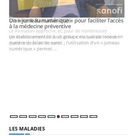
Un « jumeau numérique » pour faciliter l’accès
Youtube
Youtube
à la médecine préventive
Un établissement lié à un groupe mutualiste innove en
e
matière de bilan de santé : l'utilisation d'un « jumeau
numérique » permet ...
COU
You
Coup
vous
épis
LES MALADIES