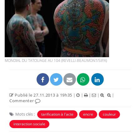
MONDIAL DU TATOUAGE AU 104 (REVELLI-BEAUMONT/SIPA)
Publié le 27.11.2013 à 19h35
|
|
|
|
|
Commenter
Mots clés :
tarification à l'acte
encre
couleur
interaction sociale