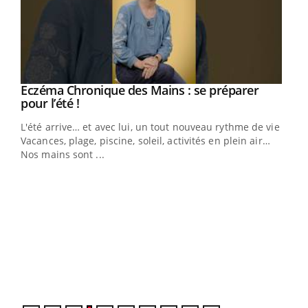
Eczéma Chronique des Mains : se préparer
Youtube
Youtube
pour l’été !
L'été arrive… et avec lui, un tout nouveau rythme de vie !
Vacances, plage, piscine, soleil, activités en plein air…
Nos mains sont ...
Dia
You
Le 
pers
ques