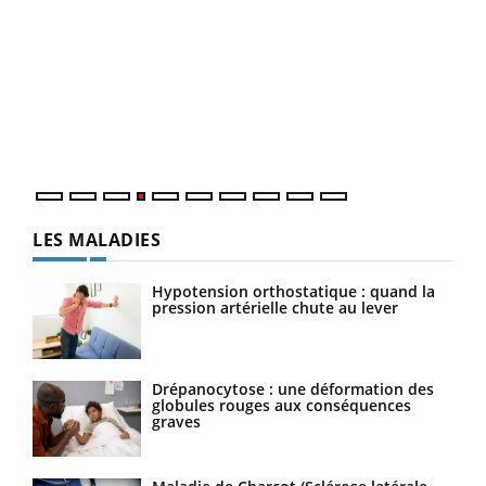
Youtube
Diabète & Ramadan 2026
Un 
Youtube
You
à l
Le Ramadan approche, et, pour de nombreuses
Un é
personnes atteintes de diabète, c'est une période de
mati
questions, de défis, mais ...
numé
LES MALADIES
Hypotension orthostatique : quand la
pression artérielle chute au lever
Drépanocytose : une déformation des
globules rouges aux conséquences
graves