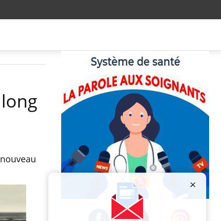
 long
n nouveau
Publicité