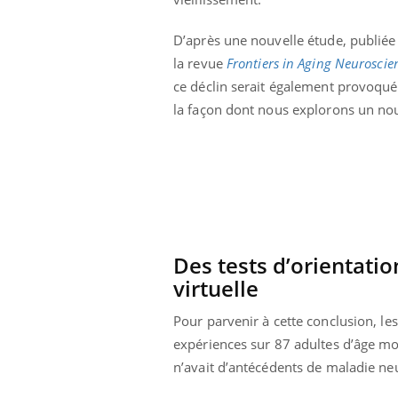
Grossesse à risque : ce jus
naturel attire l'attention
D’après une nouvelle étude, publiée
des chercheurs
la revue
Frontiers in Aging Neuroscie
ce déclin serait également provoqué
la façon dont nous explorons un nou
Des tests d’orientatio
virtuelle
Pour parvenir à cette conclusion, les
expériences sur 87 adultes d’âge m
n’avait d’antécédents de maladie n