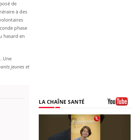
mposé de
inéraire à des
volontaires
seconde phase
au hasard en
n. Une
pants jeunes et
LA CHAÎNE SANTÉ
Youtube