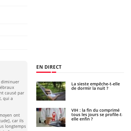
EN DIRECT
à diminuer
unya, dengue,
La sieste empêche-t-elle
rébraux
e : que se passe-
de dormir la nuit ?
s le sud de la
ent causé par
, qui a
icaments GLP-1
VIH : la fin du comprimé
t-ils aussi les os
tous les jours se profile-t-
 moyen ont
elle enfin ?
ude], car ils
lus longtemps