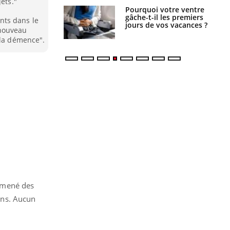
ets."
alovirus : ce qui
Pourquoi votre ventre
ans la prise en
gâche-t-il les premiers
nts dans le
des femmes
jours de vos vacances ?
 nouveau
es
 la démence".
t mené des
ans. Aucun