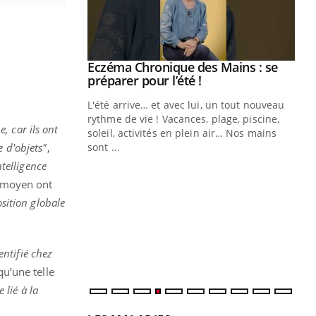
ale : et si on
Eczéma Chronique des Mains : se
Youtube
ube
Youtube
préparer pour l’été !
e diabète de type 2
L'été arrive… et avec lui, un tout nouveau
çues chez les
rythme de vie ! Vacances, plage, piscine,
, car ils ont
ez les soignants.
soleil, activités en plein air… Nos mains
 d'objets"
,
sont ...
Di
You
ntelligence
e moyen ont
Le 
nom
osition globale
dia
défi
ntifié chez
qu’une telle
lié à la