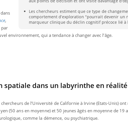
aux points de décision et ont visité davantage d'obj
Cancer colorectal : une
Cytomég
stratégie simple aurait
change d
Les chercheurs estiment que ce type de changeme
 dans
changé la donne au Pays
charge 
comportement d’exploration "pourrait devenir un
basque
enceint
nce
,
marqueur clinique du déclin cognitif précoce lié à
 par
vel environnement, qui a tendance à changer avec l’âge.
n spatiale dans un labyrinthe en réalité
 chercheurs de l’Université de Californie à Irvine (Etats-Unis) on
oyen (50 ans en moyenne) et 50 jeunes âgés en moyenne de 19 
eurologique, comme la démence, ou psychiatrique.