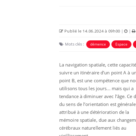
Publié le 14.06.2024 à 09h00
|
|
Mots clés :
démence
Espace
La navigation spatiale, cette capacité
suivre un itinéraire d’un point A à u
point B, est une compétence que no
Hantavirus : un cas
utilisons tous les jours... mais qui a
détecté chez un touriste
en France
tendance à diminuer avec l’âge. Ce d
du sens de l’orientation est général
attribué à une détérioration de la
Mortalité infantile : un
rapport s’interroge sur
mémoire spatiale, due aux changem
son taux élevé en France
cérébraux naturellement liés au
vieillissement.