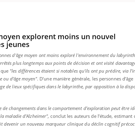
ence en fer : comprendre pour
Insuline & Charge ment
tube
Youtube
Youtube
Yout
venir
osait en parler??
moyen explorent moins un nouvel
s jeunes
gue, irritabilité, brouillard mental ou
En 2026, l'insuline dans l
e alopécie… Les symptômes de la
reste entourée d'idées re
sonnes d'âge moyen ont moins exploré l'environnement du labyrinthe
nce en fer sont multiples ce qui la rend
patients comme parfois ch
rrêtés plus longtemps aux points de décision et ont visité davantage
t que
"les différences étaient si notables qu’ils ont pu prédire, via l’i
eune ou d’âge moyen"
. D’une manière générale, les personnes d’âg
age de lieux spécifiques dans le labyrinthe, par opposition à la disp
pe de changements dans le comportement d’exploration peut être ide
e la maladie d’Alzheimer",
conclut les auteurs de l’étude, estimant 
it devenir un nouveau marqueur clinique du déclin cognitif précoce 