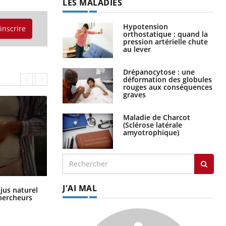
LES MALADIES
Hypotension
'inscrire
orthostatique : quand la
pression artérielle chute
au lever
Drépanocytose : une
déformation des globules
rouges aux conséquences
graves
Maladie de Charcot
(Sclérose latérale
amyotrophique)
J'AI MAL
Comment oublier les écrans en
 jus naturel
vacances ?
chercheurs