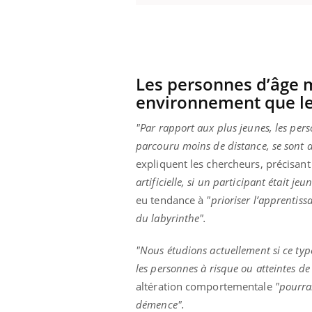
Eczéma Chronique des Mains :
Car
Youtube
You
Youtube
expliquer ma maladie
pré
Les personnes d’âge 
environnement que le
Il y a des sujets qui sont faciles à aborder...
Fati
d'autres non ! D'un côté, poser des
mêm
"Par rapport aux plus jeunes, les per
questions sur la maladie d'un proche c'est
care
parcouru moins de distance, se sont a
montrer ...
...
expliquent les chercheurs, précisan
artificielle, si un participant était j
eu tendance à
"prioriser l’apprentiss
du labyrinthe".
"Nous étudions actuellement si ce ty
les personnes à risque ou atteintes d
altération comportementale
"pourra
démence".