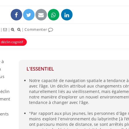
|
|
|
Commenter
déclin cognitif
 à
L'ESSENTIEL
n
us
Notre capacité de navigation spatiale a tendance 
Comment oublier les
Chikung
avec l’âge. Un déclin attribué aux changements cé
écrans en vacances ?
West Nil
t-il dan
éclin
naturellement liés au vieillissement, mais égalem
France ?
notre manière d’explorer un nouvel environnement
ement
tendance à changer avec l’âge.
Toujours connectés :
Les méd
comment le travail
protègen
"Par rapport aux plus jeunes, les personnes d'âge
ents
empiète de plus en plus
?
moins exploré l'environnement du labyrinthe [à l’ét
sur nos soirées
ont parcouru moins de distance, se sont arrêtés p