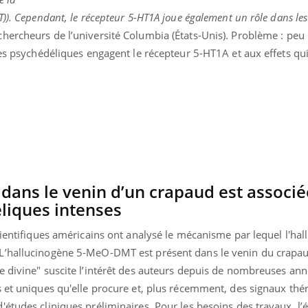
)). Cependant, le récepteur 5-HT1A joue également un rôle dans les 
hercheurs de l’université Columbia (États-Unis). Problème : peu
les psychédéliques engagent le récepteur 5-HT1A et aux effets qu
dans le venin d’un crapaud est associé
liques intenses
cientifiques américains ont analysé le mécanisme par lequel l'hal
L’hallucinogène 5-MeO-DMT est présent dans le venin du crapa
e divine" suscite l’intérêt des auteurs depuis de nombreuses ann
s et uniques qu'elle procure et, plus récemment, des signaux th
études cliniques préliminaires. Pour les besoins des travaux, l’