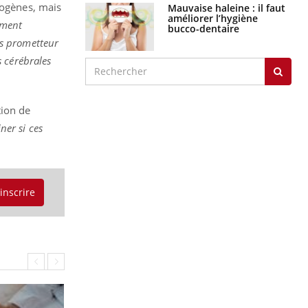
nogènes, mais
Mauvaise haleine : il faut
améliorer l’hygiène
ement
bucco-dentaire
ès prometteur
 cérébrales
tion de
ner si ces
'inscrire