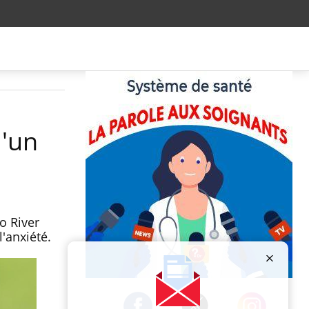
d'un
o River
'anxiété.
Publicité