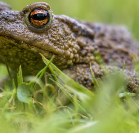
Grossesse et chaleur : ce
Mordue 
que dit la science
barracud
secouru
réflexe 
Le smartphone nuit-il à
Légionel
l'apprentissage de la
quelle e
lecture ?
contami
Mordue par une tique en
Allergie
vacances, elle reste dans
une nou
le coma pendant 42 jours
les réac