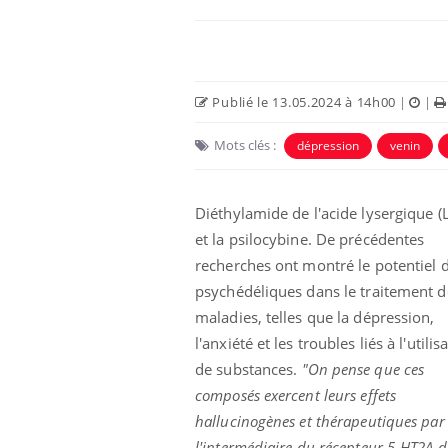
Publié le 13.05.2024 à 14h00
|
|
Mots clés :
dépression
venin
Eczéma Chronique des Mains :
Car
Youtube
You
Youtube
expliquer ma maladie
pré
Diéthylamide de l'acide lysergique (
et la psilocybine. De précédentes
Il y a des sujets qui sont faciles à aborder...
Fati
d'autres non ! D'un côté, poser des
mêm
recherches ont montré le potentiel 
questions sur la maladie d'un proche c'est
care
psychédéliques dans le traitement d
montrer ...
...
maladies, telles que la dépression,
l'anxiété et les troubles liés à l'utilis
de substances.
"On pense que ces
composés exercent leurs effets
hallucinogènes et thérapeutiques par
l'intermédiaire du récepteur 5-HT2A d