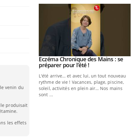
ale : et si on
Eczéma Chronique des Mains : se
Youtube
ube
Youtube
préparer pour l’été !
e diabète de type 2
L'été arrive… et avec lui, un tout nouveau
çues chez les
rythme de vie ! Vacances, plage, piscine,
le venin du
ez les soignants.
soleil, activités en plein air… Nos mains
sont ...
Di
You
le produisait
kétamine.
Le 
nom
ns les effets
dia
défi