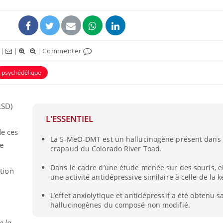
|
|
|
Commenter
psychédélique
ence en fer : comprendre pour
Insuline & Charge ment
tube
Youtube
Youtube
Yout
venir
osait en parler??
LSD)
L'ESSENTIEL
gue, irritabilité, brouillard mental ou
En 2026, l'insuline dans l
e alopécie… Les symptômes de la
reste entourée d'idées re
de ces
La 5-MeO-DMT est un hallucinogène présent dans 
nce en fer sont multiples ce qui la rend
patients comme parfois ch
e
crapaud du Colorado River Toad.
Dans le cadre d’une étude menée sur des souris, el
ation
une activité antidépressive similaire à celle de la 
L’effet anxiolytique et antidépressif a été obtenu sa
hallucinogènes du composé non modifié.
e la