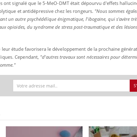
ues ont signalé que le 5-MeO-DMT était dépourvu d'effets halluci
olytique et antidépressive chez les rongeurs.
"Nous sommes égal
 un autre psychédélique énigmatique, l'ibogaïne, qui s'avère tr
ux opioïdes, du syndrome de stress post-traumatique et des lésions
 leur étude favorisera le développement de la prochaine généra
liques. Cependant,
"d’autres travaux sont nécessaires pour détermi
'Homme."
S
S