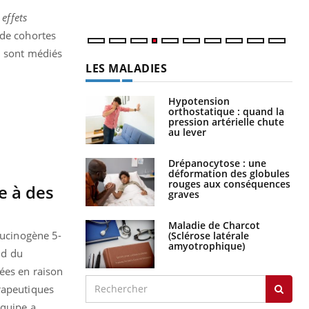
effets
 de cohortes
i sont médiés
LES MALADIES
Hypotension
orthostatique : quand la
pression artérielle chute
au lever
Drépanocytose : une
déformation des globules
rouges aux conséquences
e à des
graves
Maladie de Charcot
lucinogène 5-
(Sclérose latérale
amyotrophique)
ud du
ées en raison
érapeutiques
équipe a