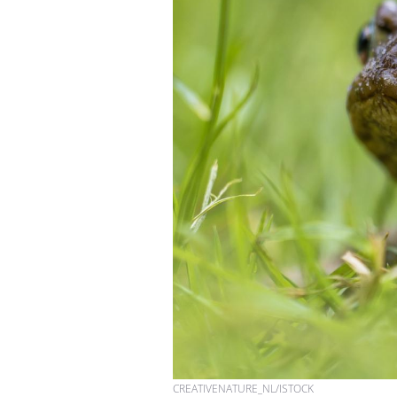
Fortes chaleurs :
pourquoi le risque de
noyade grimpe-t-il ?
Le Viagra pourrait-il
freiner la propagation du
cancer ?
Pourquoi manger moins
de protéines pourrait
finalement être bénéfique
CREATIVENATURE_NL/ISTOCK