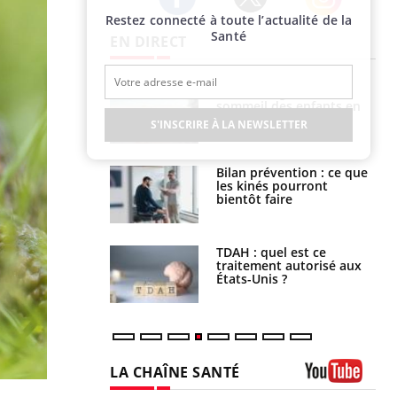
Restez connecté à toute l’actualité de la
Twitter
Facebook
Instagram
Santé
EN DIRECT
par un
Comment gérer le
a, une petite fille
sommeil des enfants en
e grâce à un
vacances ?
S'INSCRIRE À LA NEWSLETTER
essentiel
lose en Suisse :
Bilan prévention : ce que
st l’origine de la
les kinés pourront
nation ?
bientôt faire
s alimentaires :
TDAH : quel est ce
velle arme contre
traitement autorisé aux
tions sévères
États-Unis ?
LA CHAÎNE SANTÉ
Youtube