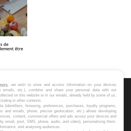
Grossesse et chaleur : ce que dit la
s de
science
alement être
tners
, we wish to store and access information on your devices
in emails, etc.), combine and share your personal data with our
ER
ollected on this website or in our emails, already held by some of us,
ncluding in other contexts.
ta (identifiers, browsing, preferences, purchases, loyalty programs,
s les semaines les meilleures
es and emails, phone, precise geolocation, etc.) allows developing
ervices, content, commercial offers and ads across your devices and
 by email, post, SMS, phone, audio, and video), personalising them,
rformance, and analysing audiences.