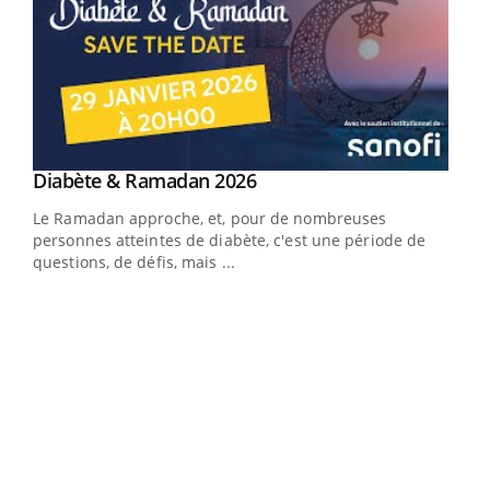
Youtube
Diabète & Ramadan 2026
Youtube
Le Ramadan approche, et, pour de nombreuses
vie !
personnes atteintes de diabète, c'est une période de
…
questions, de défis, mais ...
Un 
You
à l
Un é
mati
numé