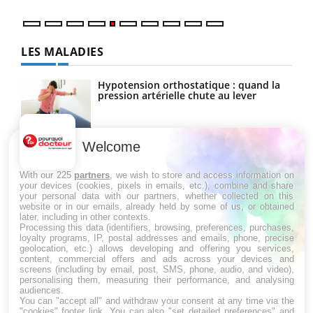
LES MALADIES
Hypotension orthostatique : quand la
pression artérielle chute au lever
Welcome
Drépanocytose : une déformation des
globules rouges aux conséquences
graves
With our 225
partners
, we wish to store and access information on
your devices (cookies, pixels in emails, etc.), combine and share
your personal data with our partners, whether collected on this
website or in our emails, already held by some of us, or obtained
Maladie de Charcot (Sclérose latérale
later, including in other contexts.
amyotrophique)
Processing this data (identifiers, browsing, preferences, purchases,
loyalty programs, IP, postal addresses and emails, phone, precise
geolocation, etc.) allows developing and offering you services,
content, commercial offers and ads across your devices and
screens (including by email, post, SMS, phone, audio, and video),
personalising them, measuring their performance, and analysing
audiences.
You can "accept all" and withdraw your consent at any time via the
"cookies" footer link
. You can also "set detailed preferences" and