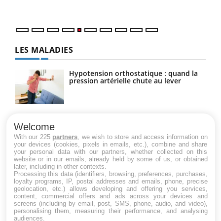
numé
LES MALADIES
Hypotension orthostatique : quand la
pression artérielle chute au lever
Drépanocytose : une déformation des
globules rouges aux conséquences
Welcome
graves
With our 225
partners
, we wish to store and access information on
your devices (cookies, pixels in emails, etc.), combine and share
your personal data with our partners, whether collected on this
website or in our emails, already held by some of us, or obtained
Maladie de Charcot (Sclérose latérale
later, including in other contexts.
amyotrophique)
Processing this data (identifiers, browsing, preferences, purchases,
loyalty programs, IP, postal addresses and emails, phone, precise
geolocation, etc.) allows developing and offering you services,
content, commercial offers and ads across your devices and
screens (including by email, post, SMS, phone, audio, and video),
personalising them, measuring their performance, and analysing
audiences.