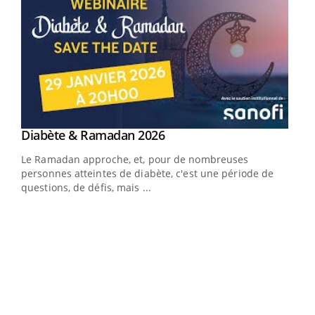
Youtube
Diabète & Ramadan 2026
Youtube
Le Ramadan approche, et, pour de nombreuses
vie !
personnes atteintes de diabète, c'est une période de
…
questions, de défis, mais ...
Un 
You
à l
Un é
mati