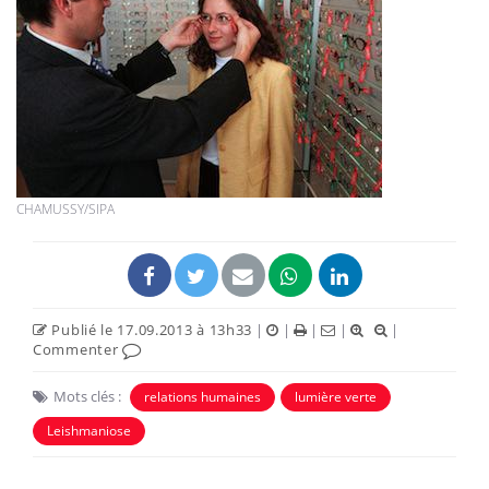
CHAMUSSY/SIPA
Publié le 17.09.2013 à 13h33
|
|
|
|
|
Commenter
Mots clés :
relations humaines
lumière verte
Leishmaniose