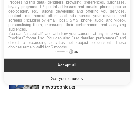
Processing this data (identifiers, browsing, preferences, purchases,
loyalty programs, IP, postal addresses and emails, phone, precise
geolocation, etc.) allows developing and offering you services,
LES MALADIES
content, commercial offers and ads across your devices and
screens (including by email, post, SMS, phone, audio, and video),
personalising them, measuring their performance, and analysing
Hypotension orthostatique : quand la
audiences.
pression artérielle chute au lever
You can "accept all" and withdraw your consent at any time via the
"cookies" footer link
. You can also "set detailed preferences" and
object to processing activities not subject to consent. These
choices remain valid for 6 months.
powered by
Drépanocytose : une déformation des
globules rouges aux conséquences
graves
Accept all
Set your choices
Cookies settings
Maladie de Charcot (Sclérose latérale
amyotrophique)