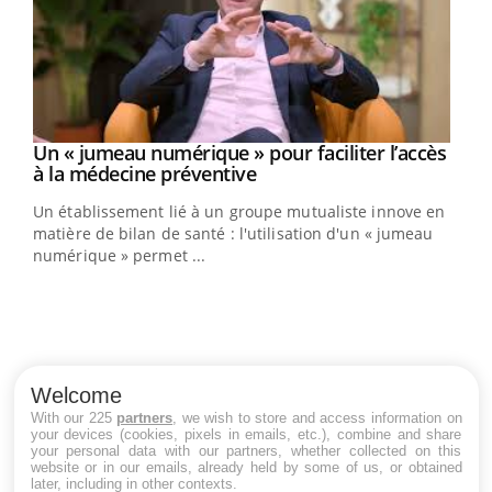
Un « jumeau numérique » pour faciliter l’accès
Youtube
Youtube
à la médecine préventive
Un établissement lié à un groupe mutualiste innove en
e
matière de bilan de santé : l'utilisation d'un « jumeau
numérique » permet ...
COU
You
Coup
Welcome
vous
With our 225
partners
, we wish to store and access information on
épis
your devices (cookies, pixels in emails, etc.), combine and share
your personal data with our partners, whether collected on this
website or in our emails, already held by some of us, or obtained
later, including in other contexts.