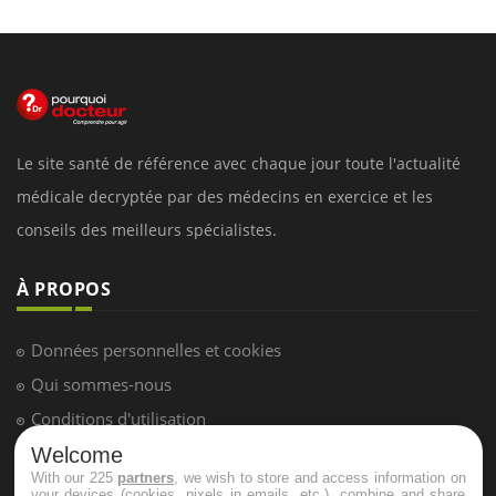
Le site santé de référence avec chaque jour toute l'actualité
médicale decryptée par des médecins en exercice et les
conseils des meilleurs spécialistes.
À PROPOS
Données personnelles et cookies
Qui sommes-nous
Conditions d'utilisation
Plan du site
Welcome
With our 225
partners
, we wish to store and access information on
Mentions Légales
your devices (cookies, pixels in emails, etc.), combine and share