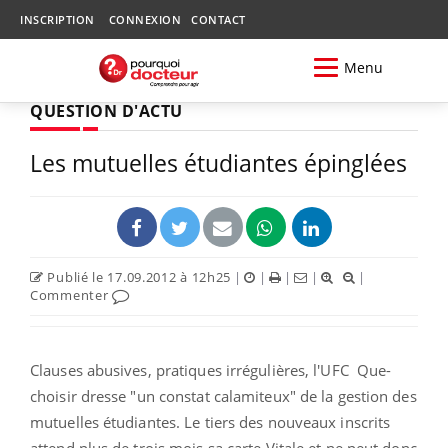
INSCRIPTION
CONNEXION
CONTACT
Menu
QUESTION D'ACTU
Les mutuelles étudiantes épinglées
Publié le 17.09.2012 à 12h25
|
|
|
|
|
Commenter
Clauses abusives, pratiques irrégulières, l'UFC Que-
choisir dresse "un constat calamiteux" de la gestion des
mutuelles étudiantes. Le tiers des nouveaux inscrits
attend plus de trois mois sa carte Vitale et ne peut donc