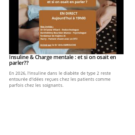
Youtube
Insuline & Charge mentale : et si on osait en
Youtube
Youtube
parler??
En 2026, l'insuline dans le diabète de type 2 reste
entourée d'idées reçues chez les patients comme
parfois chez les soignants.
Ecz
You
pour
L'ét
Vaca