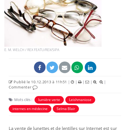
E. M. WELCH / REX FEATU/REX/SIPA
Publié le 10.12.2013 à 11h51
|
|
|
|
|
Commenter
Mots clés :
lumière verte
Leishmaniose
internes en médecine
Selma Blair
La vente de lunettes et de lentilles sur Internet est sur