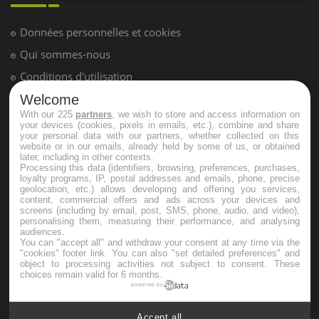
Hypotension orthostatique : quand la
pression artérielle chute au lever
Drépanocytose : une déformation des
globules rouges aux conséquences
Welcome
graves
With our 225
partners
, we wish to store and access information on
your devices (cookies, pixels in emails, etc.), combine and share
your personal data with our partners, whether collected on this
website or in our emails, already held by some of us, or obtained
Maladie de Charcot (Sclérose latérale
later, including in other contexts.
amyotrophique)
Processing this data (identifiers, browsing, preferences, purchases,
loyalty programs, IP, postal addresses and emails, phone, precise
geolocation, etc.) allows developing and offering you services,
content, commercial offers and ads across your devices and
screens (including by email, post, SMS, phone, audio, and video),
personalising them, measuring their performance, and analysing
audiences.
You can "accept all" and withdraw your consent at any time via the
"cookies" footer link
. You can also "set detailed preferences" and
object to processing activities not subject to consent. These
choices remain valid for 6 months.
powered by
Accept all