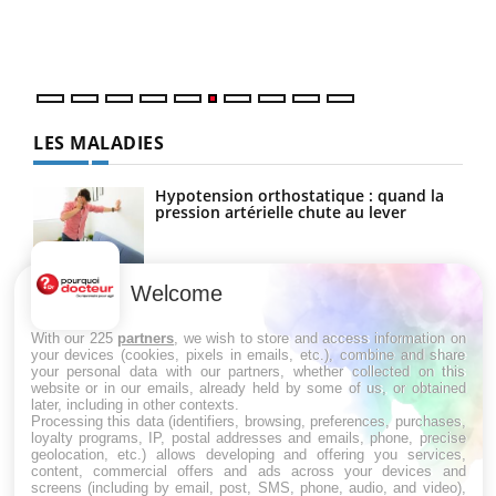
épis
LES MALADIES
Hypotension orthostatique : quand la
pression artérielle chute au lever
Welcome
Drépanocytose : une déformation des
globules rouges aux conséquences
graves
With our 225
partners
, we wish to store and access information on
your devices (cookies, pixels in emails, etc.), combine and share
your personal data with our partners, whether collected on this
website or in our emails, already held by some of us, or obtained
Maladie de Charcot (Sclérose latérale
later, including in other contexts.
amyotrophique)
Processing this data (identifiers, browsing, preferences, purchases,
loyalty programs, IP, postal addresses and emails, phone, precise
geolocation, etc.) allows developing and offering you services,
content, commercial offers and ads across your devices and
screens (including by email, post, SMS, phone, audio, and video),