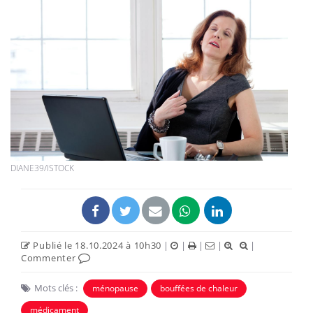
DIANE39/ISTOCK
Publié le 18.10.2024 à 10h30
|
|
|
|
|
Commenter
Mots clés :
ménopause
bouffées de chaleur
médicament