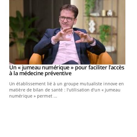
Un « jumeau numérique » pour faciliter l’accès
Youtube
Youtube
à la médecine préventive
Un établissement lié à un groupe mutualiste innove en
e
matière de bilan de santé : l'utilisation d'un « jumeau
numérique » permet ...
COU
You
Coup
vous