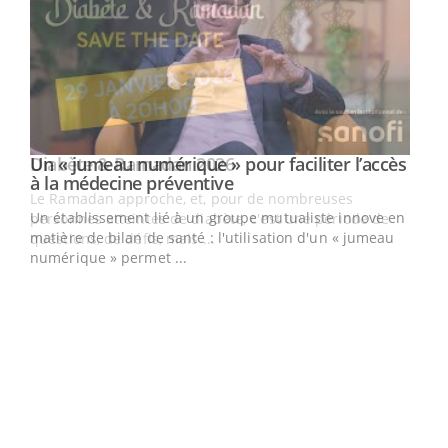
Un « jumeau numérique » pour faciliter l’accès
Youtube
Youtube
à la médecine préventive
Un établissement lié à un groupe mutualiste innove en
e
matière de bilan de santé : l'utilisation d'un « jumeau
numérique » permet ...
COU
You
Coup
vous
épis