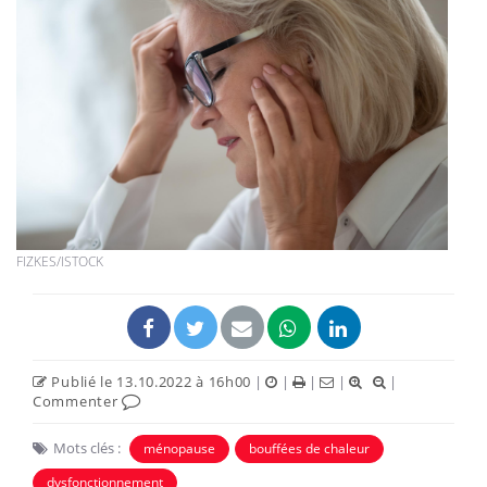
FIZKES/ISTOCK
Publié le 13.10.2022 à 16h00
|
|
|
|
|
Commenter
Mots clés :
ménopause
bouffées de chaleur
dysfonctionnement