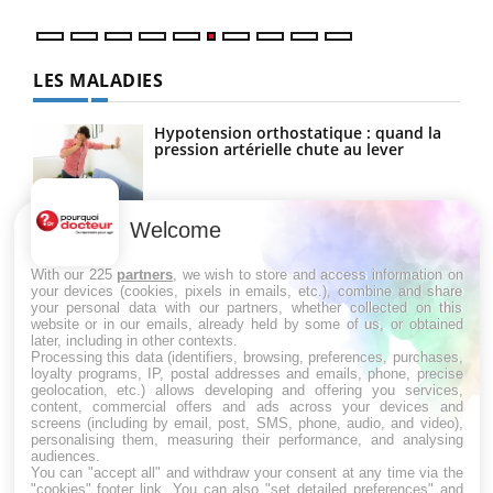
LES MALADIES
Hypotension orthostatique : quand la
pression artérielle chute au lever
Welcome
Drépanocytose : une déformation des
globules rouges aux conséquences
graves
With our 225
partners
, we wish to store and access information on
your devices (cookies, pixels in emails, etc.), combine and share
your personal data with our partners, whether collected on this
website or in our emails, already held by some of us, or obtained
Maladie de Charcot (Sclérose latérale
later, including in other contexts.
amyotrophique)
Processing this data (identifiers, browsing, preferences, purchases,
loyalty programs, IP, postal addresses and emails, phone, precise
geolocation, etc.) allows developing and offering you services,
content, commercial offers and ads across your devices and
screens (including by email, post, SMS, phone, audio, and video),
personalising them, measuring their performance, and analysing
audiences.
You can "accept all" and withdraw your consent at any time via the
"cookies" footer link
. You can also "set detailed preferences" and