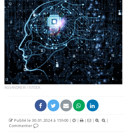
AGSANDREW / ISTOCK
Publié le 30.01.2024 à 15h00
|
|
|
|
|
Commenter