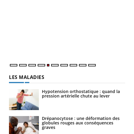
Un 
You
à l
Un é
mati
numé
LES MALADIES
Hypotension orthostatique : quand la
pression artérielle chute au lever
Drépanocytose : une déformation des
globules rouges aux conséquences
graves