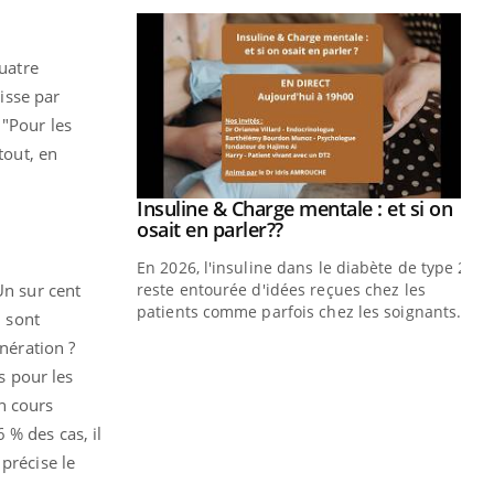
Quatre
aisse par
 "Pour les
tout, en
prendre pour
Insuline & Charge mentale : et si on
Youtube
Youtube
osait en parler??
illard mental ou
En 2026, l'insuline dans le diabète de type 2
Un sur cent
ptômes de la
reste entourée d'idées reçues chez les
ples ce qui la rend
patients comme parfois chez les soignants.
6 sont
nération ?
Ec
You
pré
s pour les
n cours
L'é
 % des cas, il
ryt
sol
précise le
sont