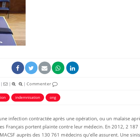
Pourquoi votre ventre
Pourquo
gâche-t-il les premiers
de prot
jours de vos vacances ?
finalem
Fortes chaleurs :
Grossess
pourquoi le risque de
que dit 
noyade grimpe-t-il ?
|
|
|
Commenter
Le Viagra pourrait-il
Le smart
freiner la propagation du
l'appren
ion
indemnisation
ong
cancer ?
lecture 
ne infection contractée après une opération, ou un malaise aprè
 Français portent plainte contre leur médecin. En 2012, 2 187 
la MACSF auprès des 130 761 médecins qu’elle assurent. Une sinist