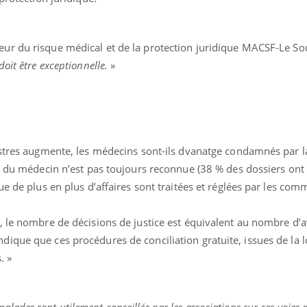
teur du risque médical et de la protection juridique MACSF-Le So
oit être exceptionnelle.
»
stres augmente, les médecins sont-ils dvanatge condamnés par la
é du médecin n’est pas toujours reconnue (38 % des dossiers ont 
ue de plus en plus d’affaires sont traitées et réglées par les com
 le nombre de décisions de justice est équivalent au nombre d’av
ique que ces procédures de conciliation gratuite, issues de la 
. »
malades sont utilement conseillés par les associations sur ces voies 