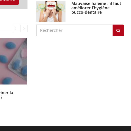
Mauvaise haleine : il faut
améliorer l’hygiène
bucco-dentaire
Pourquoi manger moins de
einer la
protéines pourrait finalement être
 ?
bénéfique