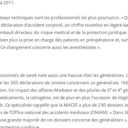
 à 2011.
ateaux techniques sont les professionnels les plus poursuivis. « 
e déclaration d’accident corporel, un chiffre toutefois en légère b
bault directeur du risque médical et de la protection juridique.
bien plus la prise en charge des patients en préopératoire et, sur
. Ce changement concerne aussi les anesthésistes ».
éma Chronique des Mains :
Carence en fer : com
tube
Youtube
Youtube
Youtube
liquer ma maladie
prévenir
 a des sujets qui sont faciles à aborder...
Fatigue, irritabilité, brou
essionnels de santé note aussi une hausse chez les généralistes. 
tres non ! D'un côté, poser des
même alopécie… Les sym
tions sur la maladie d'un proche c'est
carence en fer sont multi
sur les 505 déclarations de sinistre concernant un généraliste, 16
rer ...
...
e
e
ion. Un impact des affaires Mediator et des pilules de 3
et 4
gé
médicaments, la iatrogénie, est de plus en plus l’occasion de litige
. Ce spécialiste rappelle que la MACSF a plus de 290 dossiers e
s de l’Office national des accidents médicaux (ONIAM). « Dans 36
une grande majorité de ces dossiers concerne des généralistes », 
protection juridique.