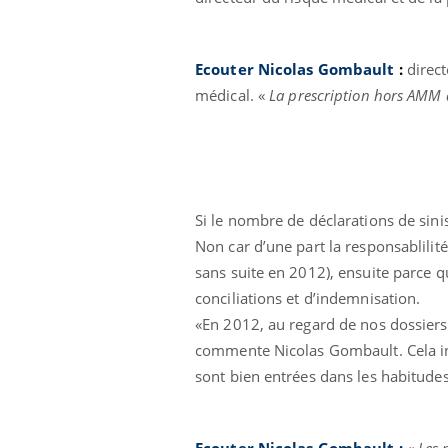
Ecouter Nicolas Gombault
:
direc
médical. «
La prescription hors AMM d
Si le nombre de déclarations de sini
Non car d’une part la responsablilit
sans suite en 2012), ensuite parce q
conciliations et d’indemnisation.
«En 2012, au regard de nos dossiers,
commente Nicolas Gombault. Cela ind
sont bien entrées dans les habitudes
Ecouter Nicolas Gombault
:
«
Les 