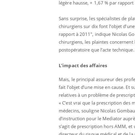
légère hausse, + 1,67 % par rapport
Sans surprise, les spécialistes de pl
chirurgiens sur dix font l’objet d’un
rapport à 2011", indique Nicolas Gom
chirurgiens, les plaintes concernent 
postopératoire que l’acte technique
Ecz
You
exp
L'impact des affaires
Il y
Mais, le principal assureur des prof
d'au
ques
fait l’objet d’une mise en cause. Et 
mont
relatives à un problème de prescript
« C’est vrai que la prescription des 
médecins, souligne Nicolas Gombault
d’instruction pour le Mediator auprè
s’agit de prescription hors AMM, et 
directeur du risque médical et de la 