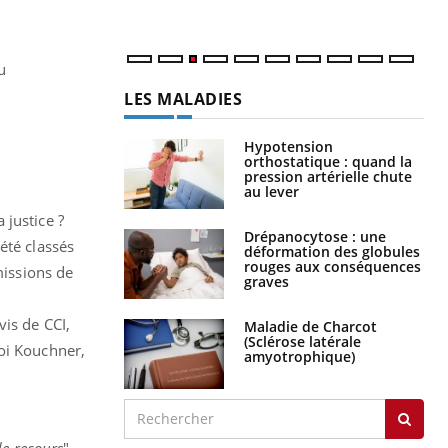
u
LES MALADIES
Hypotension
orthostatique : quand la
pression artérielle chute
au lever
 justice ?
Drépanocytose : une
été classés
déformation des globules
rouges aux conséquences
missions de
graves
is de CCI,
Maladie de Charcot
(Sclérose latérale
loi Kouchner,
amyotrophique)
de recours
".