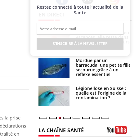
Restez connecté à toute l’actualité de la
Twitter
Facebook
Instagram
Santé
EN DIRECT
i manger moins
Mordue par une tique en
éines pourrait
vacances, elle reste dans
ent être bénéfique
le coma pendant 42 jours
S'INSCRIRE À LA NEWSLETTER
e et chaleur : ce
Mordue par un
la science
barracuda, une petite fille
secourue grâce à un
réflexe essentiel
phone nuit-il à
Légionellose en Suisse :
tissage de la
quelle est l’origine de la
?
contamination ?
s la prise
déclarations
LA CHAÎNE SANTÉ
ralité en
Youtube