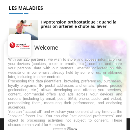
LES MALADIES
Hypotension orthostatique : quand la
pression artérielle chute au lever
Welcome
Drépanocytose : une déformation des
globules rouges aux conséquences
graves
With our 225
partners
, we wish to store and access information on
your devices (cookies, pixels in emails, etc.), combine and share
your personal data with our partners, whether collected on this
website or in our emails, already held by some of us, or obtained
Maladie de Charcot (Sclérose latérale
later, including in other contexts.
amyotrophique)
Processing this data (identifiers, browsing, preferences, purchases,
loyalty programs, IP, postal addresses and emails, phone, precise
geolocation, etc.) allows developing and offering you services,
content, commercial offers and ads across your devices and
screens (including by email, post, SMS, phone, audio, and video),
personalising them, measuring their performance, and analysing
audiences.
You can "accept all" and withdraw your consent at any time via the
"cookies" footer link
. You can also "set detailed preferences" and
object to processing activities not subject to consent. These
choices remain valid for 6 months.
powered by