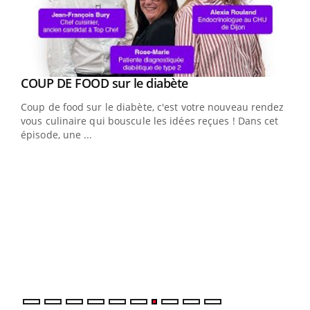
Youtube
cès
COUP DE FOOD sur le diabète
Youtube
Coup de food sur le diabète, c'est votre nouveau rendez-
 en
vous culinaire qui bouscule les idées reçues ! Dans cet
u
épisode, une ...
Qua
You
"Les
trav
DRH 