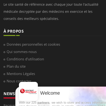
Le site santé de référence avec chaque jour toute l'actualité
médicale decryptée par des médecins en exercice et les
conseils des meilleurs spécialistes.
À PROPOS
Données personnelles et cookies
Qui sommes-nous
Conditions d'utilisation
Plan du site
Mentions Légales
Nous contacter
Welcome
NEWSLETTER
With our 225
partners
, we wish to store and access informati
Recevez toutes les semaines les meilleures infos santé