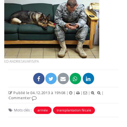
ED ANDRIESKI/AP/SIPA
Publié le 04.12.2013 à 19h08
|
|
|
|
|
Commenter
Mots clés :
armée
transplantation fécale