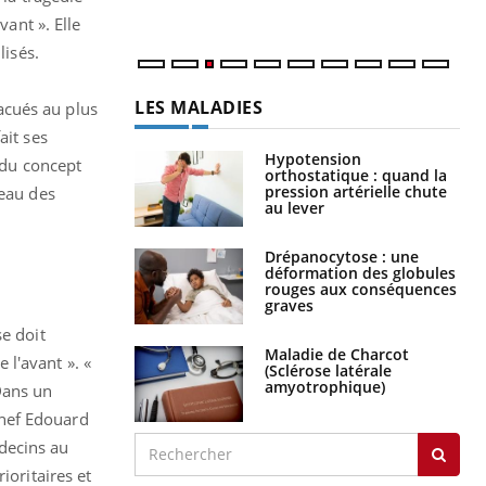
vant ». Elle
lisés.
LES MALADIES
acués au plus
ait ses
Hypotension
 du concept
orthostatique : quand la
pression artérielle chute
veau des
au lever
Drépanocytose : une
déformation des globules
rouges aux conséquences
graves
se doit
Maladie de Charcot
l'avant ». «
(Sclérose latérale
amyotrophique)
Dans un
chef Edouard
édecins au
ioritaires et