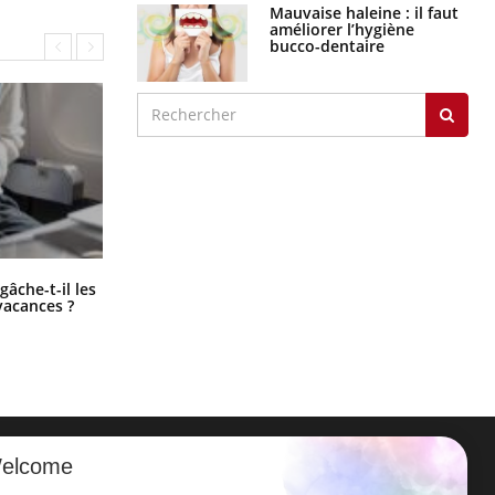
Mauvaise haleine : il faut
améliorer l’hygiène
bucco-dentaire
Fortes chaleurs : pourquoi le risque
âche-t-il les
de noyade grimpe-t-il ?
vacances ?
elcome
ER