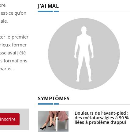
bre
J'AI MAL
 est-ce qu'on
ale.
cer le premier
 mieux former
se avait été
es formations
sparus…
SYMPTÔMES
Douleurs de l’avant-pied :
des métatarsalgies à 90 %
'inscrire
liées à problème d’appui