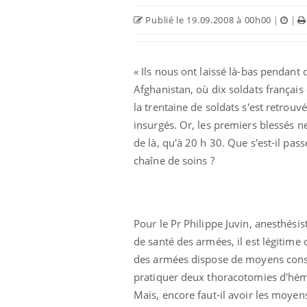
Publié le 19.09.2008 à 00h00
|
|
« Ils nous ont laissé là-bas pendant 
Afghanistan, où dix soldats françai
la trentaine de soldats s'est retrou
insurgés. Or, les premiers blessés 
de là, qu'à 20 h 30. Que s'est-il pa
chaîne de soins ?
Pour le Pr Philippe Juvin, anesthési
de santé des armées, il est légitime 
des armées dispose de moyens consid
pratiquer deux thoracotomies d'hémo
Mais, encore faut-il avoir les moyens