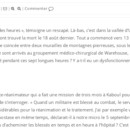
|
|
|
Commenter
des heures », témoigne un rescapé. Là-bas, c'est dans la vallée d'
La sieste empêche-t-elle
Fortes c
de dormir la nuit ?
pourquo
s ont trouvé la mort le 18 août dernier. Tout a commencé vers 13
noyade g
vée coincée entre deux murailles de montagnes pierreuses, sous l
ne sont arrivés au groupement médico-chirurgical de Warehouse,
VIH : la fin du comprimé
Le Viagr
ssé pendant ces sept longues heures ? Y a-t-il eu un dysfonctionn
tous les jours se profile-t-
freiner 
elle enfin ?
cancer ?
Pourquoi votre ventre
Pourquo
gâche-t-il les premiers
de prot
jours de vos vacances ?
finalem
ste-réanimateur qui a fait une mission de trois mois à Kaboul pour
de s'interroger. « Quand un militaire est blessé au combat, le ser
érables pour la réanimation et le traitement. J'ai par exemple 
stase en même temps, déclarait-il à notre micro le 5 septembre
 d'acheminer les blessés en temps et en heure à l'hôpital ? C'est