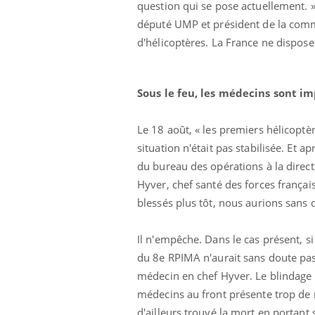
question qui se pose actuellement. » 
député UMP et président de la commi
d'hélicoptères. La France ne dispos
Sous le feu, les médecins sont i
Le 18 août, « les premiers hélicoptèr
Ecz
You
exp
situation n'était pas stabilisée. Et 
du bureau des opérations à la direct
Il y
Hyver, chef santé des forces françai
d'au
ques
blessés plus tôt, nous aurions sans
mont
Il n'empêche. Dans le cas présent, si
du 8e RPIMA n'aurait sans doute pas é
médecin en chef Hyver. Le blindage d
médecins au front présente trop de 
d'ailleurs trouvé la mort en portant 