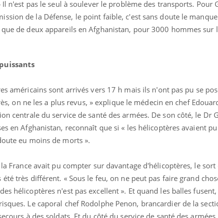
Il n'est pas le seul à soulever le problème des transports. Pour 
ssion de la Défense, le point faible, c'est sans doute le manque
e que de deux appareils en Afghanistan, pour 3000 hommes sur le
mpuissants
es américains sont arrivés vers 17 h mais ils n'ont pas pu se pos
éma Chronique des Mains :
Carence en fer : com
tube
Youtube
Youtube
Youtube
liquer ma maladie
prévenir
après, on ne les a plus revus, » explique le médecin en chef Edouar
ion centrale du service de santé des armées. De son côté, le Dr 
 a des sujets qui sont faciles à aborder...
Fatigue, irritabilité, brou
ses en Afghanistan, reconnaît que si « les hélicoptères avaient pu
tres non ! D'un côté, poser des
même alopécie… Les sym
tions sur la maladie d'un proche c'est
carence en fer sont multi
 doute eu moins de morts ».
rer ...
...
 la France avait pu compter sur davantage d'hélicoptères, le sort 
té très différent. « Sous le feu, on ne peut pas faire grand chose
es hélicoptères n'est pas excellent ». Et quand les balles fusent
risques. Le caporal chef Rodolphe Penon, brancardier de la secti
secours à des soldats. Et du côté du service de santé des armées,