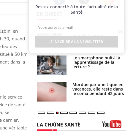
Restez connecté à toute l’actualité de la
Twitter
Facebook
Instagram
Santé
EN DIRECT
Uzbin, en
haleurs :
Grossesse et chaleur : ce
i le risque de
que dit la science
 h 30, quand
rimpe-t-il ?
S'INSCRIRE À LA NEWSLETTER
e feu des
 situé à 50 km
a pourrait-il
Le smartphone nuit-il à
ement dans la
la propagation du
l'apprentissage de la
lecture ?
i manger moins
Mordue par une tique en
éines pourrait
vacances, elle reste dans
ent être bénéfique
le coma pendant 42 jours
 le service
vice de santé
vu se
 dernier.
LA CHAÎNE SANTÉ
 une véritable
Youtube