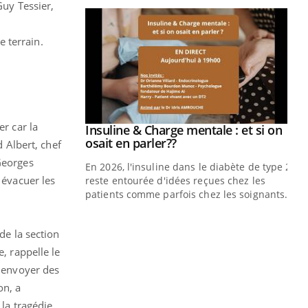
Guy Tessier,
 terrain.
er car la
prendre pour
Insuline & Charge mentale : et si on
Youtube
Youtube
osait en parler??
d Albert, chef
Georges
illard mental ou
En 2026, l'insuline dans le diabète de type 2
 évacuer les
ptômes de la
reste entourée d'idées reçues chez les
ples ce qui la rend
patients comme parfois chez les soignants.
Ec
You
pré
de la section
, rappelle le
L'é
, envoyer des
ryt
sol
on, a
sont
 la tragédie