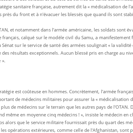
tégie sanitaire française, autrement dit la « médicalisation de l'a
 près du front et à n'évacuer les blessés que quand ils sont stabi
TAN, et notamment dans l'armée américaine, les soldats sont év
e français, calqué sur le modèle civil du Samu, a manifestement f
 Sénat sur le service de santé des armées soulignait « la validité
e des résultats exceptionnels. Aucun blessé pris en charge au ni
 ».
 stratégie est coûteuse en hommes. Concrètement, l'armée françai
tant de médecins militaires pour assurer la « médicalisation de 
lus de médecins sur le terrain que les autres pays de l'OTAN. 
and même en moyenne cinq médecins ! », insiste le médecin en 
tios alors que le service militaire fournissait près du quart des m
les opérations extérieures, comme celle de l'Afghanistan, sont pr