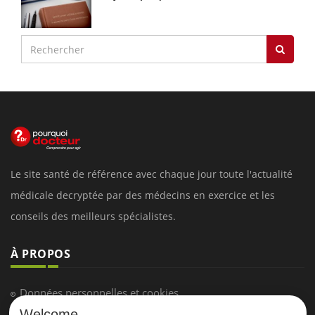
Le site santé de référence avec chaque jour toute l'actualité
médicale decryptée par des médecins en exercice et les
conseils des meilleurs spécialistes.
À PROPOS
Données personnelles et cookies
Welcome
Qui sommes-nous