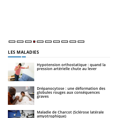
Dia
You
Le 
pers
ques
LES MALADIES
Hypotension orthostatique : quand la
pression artérielle chute au lever
Drépanocytose : une déformation des
globules rouges aux conséquences
graves
Maladie de Charcot (Sclérose latérale
amyotrophique)