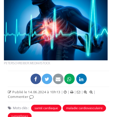
PETERSCHREIBER.MEDIA/ISTOCK
Publié le 14.06.2024 à 10h13
|
|
|
|
|
Commenter
Mots clés :
santé cardiaque
maladie cardiovasculaire
symptômes