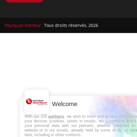
Pourquoi Docteur
Tous droits réservés, 2026
Welcome
With our 225
partners
, we wish to store and access informati
your devices (cookies, pixels in emails, etc.), combine and 
your personal data with our partners, whether collected on 
website or in our emails, already held by some of us, or obt
later, including in other contexts.