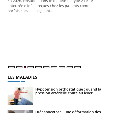
En 2026, l'insuline dans le diabète de type 2 reste
entourée d'idées reçues chez les patients comme
parfois chez les soignants.
Ecz
You
pour
L'ét
Vaca
Nos 
LES MALADIES
Hypotension orthostatique : quand la
pression artérielle chute au lever
Drépanocytose : une déformation des