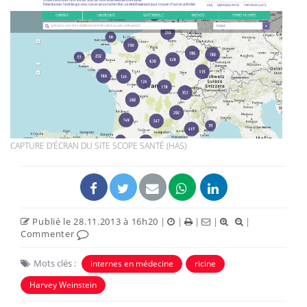
CAPTURE D'ÉCRAN DU SITE SCOPE SANTÉ (HAS)
Publié le 28.11.2013 à 16h20
|
|
|
|
|
Commenter
Mots clés :
internes en médecine
ricine
Harvey Weinstein