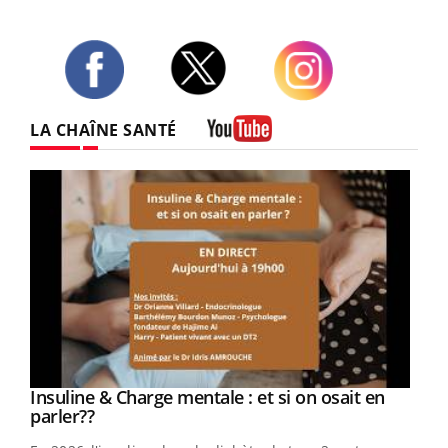
Twitter
Facebook
Instagram
LA CHAÎNE SANTÉ
Youtube
Youtube
Insuline & Charge mentale : et si on osait en
Youtube
Youtube
parler??