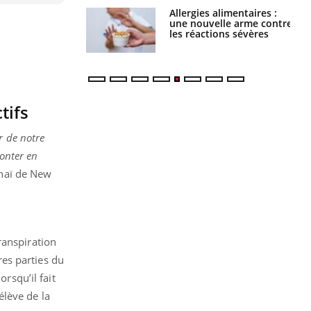
Allergies alimentaires :
TDAH : quel est ce
une nouvelle arme contre
traitement autorisé aux
les réactions sévères
États-Unis ?
tifs
r de notre
monter en
inaï de New
ranspiration
es parties du
rsqu’il fait
élève de la