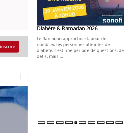
Youtube
Diabète & Ramadan 2026
Youtube
Le Ramadan approche, et, pour de
nombreuses personnes atteintes de
'inscrire
diabète, c'est une période de questions, de
défis, mais ...
Un « jumeau numérique » pour
CO
Youtube
You
faciliter l’accès à la médecine
Youtube
Cou
préventive
nou
Un établissement lié à un groupe
bou
mutualiste innove en matière de bilan de
épi
santé : l'utilisation d'un « jumeau
numérique » permet ...