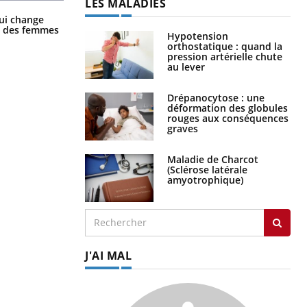
LES MALADIES
La sieste empêche-t-elle de dormir
ui change
la nuit ?
ge des femmes
Hypotension
orthostatique : quand la
pression artérielle chute
au lever
Drépanocytose : une
déformation des globules
rouges aux conséquences
graves
Maladie de Charcot
(Sclérose latérale
amyotrophique)
J'AI MAL