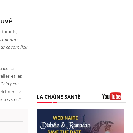
ouvé
odorants,
aluminium
pas encore lieu
encer à
lles et les
 Cela peut
eichner.
Le
LA CHAÎNE SANTÉ
e devriez.”
Youtube