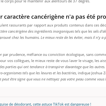
i le corps pour le maintenir aux alentours de 37 degrés.
ur caractère cancérigène n'a pas été pr
ulent rassurants par rapport aux produits contenus dans ces dé
ctère cancérigène des ingrédients inorganiques tels que les sels d'
prouvé chez les humains. Le mieux reste de les éviter, mais il n'y a 
ser par prudence, méfiance ou conviction écologique, sans comm
vos collègues, le mieux reste de vous laver le visage, les aisse
des parties qui ont tendance à transpirer davantage que les autres.
o-organismes tels que les levures et les bactéries
, indique Joshua Z
e peut être signe que vous ne nettoyez pas votre peau comme vous l
n guise de déodorant, cette astuce TikTok est dangereuse !