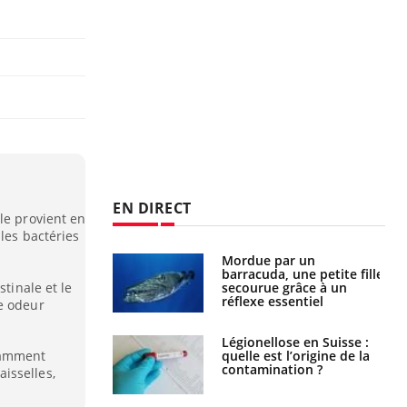
EN DIRECT
le provient en
 les bactéries
Mordue par un
Comment gérer le
barracuda, une petite fille
sommeil des enfants en
stinale et le
secourue grâce à un
vacances ?
réflexe essentiel
e odeur
Légionellose en Suisse :
Bilan prévention : ce que
quelle est l’origine de la
les kinés pourront
tamment
contamination ?
bientôt faire
isselles,