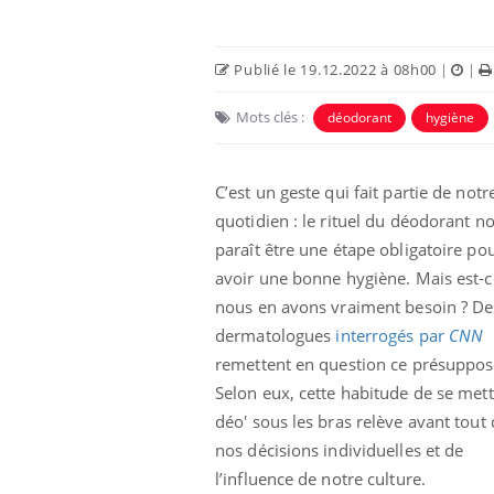
Publié le 19.12.2022 à 08h00
|
|
Mots clés :
déodorant
hygiène
C’est un geste qui fait partie de notr
quotidien : le rituel du déodorant n
paraît être une étape obligatoire po
avoir une bonne hygiène. Mais est-
nous en avons vraiment besoin ? De
e empêche-t-elle
Fortes chaleurs :
 la nuit ?
pourquoi le risque de
dermatologues
interrogés par
CNN
noyade grimpe-t-il ?
remettent en question ce présuppos
Selon eux, cette habitude de se met
 fin du comprimé
Le Viagra pourrait-il
déo' sous les bras relève avant tout
jours se profile-t-
freiner la propagation du
n ?
cancer ?
nos décisions individuelles et de
l’influence de notre culture.