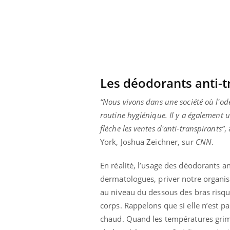
 votre ventre
Pourquoi manger moins
l les premiers
de protéines pourrait
 vos vacances ?
finalement être bénéfique
Les déodorants anti-t
“Nous vivons dans une société où l'od
routine hygiénique. Il y a également u
flèche les ventes d'anti-transpirants”
,
York, Joshua Zeichner, sur
CNN
.
En réalité, l’usage des déodorants an
dermatologues, priver notre organis
au niveau du dessous des bras risqu
corps. Rappelons que si elle n’est pa
chaud. Quand les températures grimp