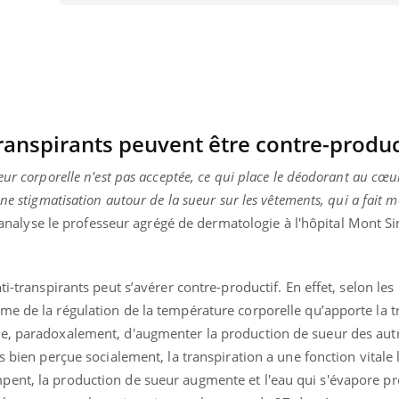
Mordue par une tique en
vacances, elle reste dans
le coma pendant 42 jours
ranspirants peuvent être contre-produc
eur corporelle n'est pas acceptée, ce qui place le déodorant au cœu
ne stigmatisation autour de la sueur sur les vêtements, qui a fait 
 analyse le professeur agrégé de dermatologie à l'hôpital Mont S
ti-transpirants peut s’avérer contre-productif. En effet, selon les
me de la régulation de la température corporelle qu’apporte la t
e, paradoxalement, d'augmenter la production de sueur des autr
s bien perçue socialement, la transpiration a une fonction vitale lo
ent, la production de sueur augmente et l'eau qui s'évapore pr