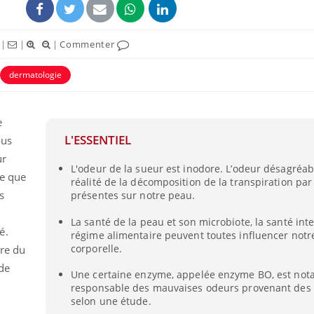
|
|
|
Commenter
dermatologie
e
L'ESSENTIEL
ous
ur
L'odeur de la sueur est inodore. L’odeur désagréab
ce que
réalité de la décomposition de la transpiration par
s
présentes sur notre peau.
Grossesse et chaleur : ce
que dit la science
La santé de la peau et son microbiote, la santé inte
é.
régime alimentaire peuvent toutes influencer notr
corporelle.
tre du
Le smartphone nuit-il à
 de
l'apprentissage de la
Une certaine enzyme, appelée enzyme BO, est no
lecture ?
responsable des mauvaises odeurs provenant des a
selon une étude.