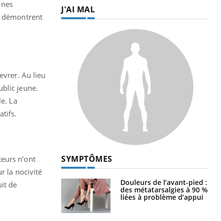
unes
J'AI MAL
on démontrent
evrer. Au lieu
blic jeune.
le. La
atifs.
SYMPTÔMES
teurs n’ont
r la nocivité
Douleurs de l’avant-pied :
it de
des métatarsalgies à 90 %
liées à problème d’appui