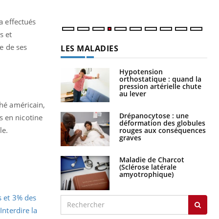
a effectués
s et
e de ses
LES MALADIES
Hypotension
orthostatique : quand la
pression artérielle chute
au lever
ché américain,
Drépanocytose : une
s en nicotine
déformation des globules
le.
rouges aux conséquences
graves
Maladie de Charcot
(Sclérose latérale
amyotrophique)
s et 3% des
.
Interdire la