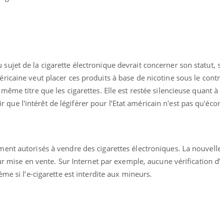
ujet de la cigarette électronique devrait concerner son statut, 
éricaine veut placer ces produits à base de nicotine sous le cont
même titre que les cigarettes. Elle est restée silencieuse quant 
ence en fer : comprendre pour
Insuline & Charge ment
tube
Youtube
Youtube
Yout
venir
osait en parler??
lair que l'intérêt de légiférer pour l’Etat américain n'est pas qu'é
gue, irritabilité, brouillard mental ou
En 2026, l'insuline dans l
e alopécie… Les symptômes de la
reste entourée d'idées re
nce en fer sont multiples ce qui la rend
patients comme parfois ch
nt autorisés à vendre des cigarettes électroniques. La nouvelle
ur mise en vente. Sur Internet par exemple, aucune vérification d’
me si l’e-cigarette est interdite aux mineurs.