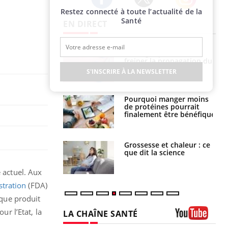
Restez connecté à toute l’actualité de la
Twitter
Facebook
Instagram
Santé
EN DIRECT
 fin du comprimé
Le Viagra pourrait-il
 jours se profile-t-
freiner la propagation du
n ?
cancer ?
S'INSCRIRE À LA NEWSLETTER
i votre ventre
Pourquoi manger moins
il les premiers
de protéines pourrait
 vos vacances ?
finalement être bénéfique
haleurs :
Grossesse et chaleur : ce
i le risque de
que dit la science
rimpe-t-il ?
 actuel. Aux
tration
(FDA)
 que produit
ur l’Etat, la
LA CHAÎNE SANTÉ
Youtube