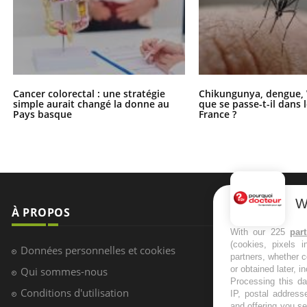
Cancer colorectal : une stratégie
Chikungunya, dengue, 
simple aurait changé la donne au
que se passe-t-il dans 
Pays basque
France ?
W
À PROPOS
NEWSLETT
With our 225
par
(cookies, pixels 
Recevez toute
Données personnelles et cookies
partners, whether c
infos santé
or obtained later, i
Qui sommes-nous
Processing this da
Conditions d'utilisation
IP, postal address
and offering you s