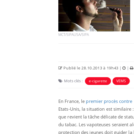
Toujours connectés :
MCT/SIPAUSA/SIPA
comment le travail
empiète de plus en plus
sur nos soirées
Cancer colorectal : une
stratégie simple aurait
changé la donne au Pays
Publié le 28.10.2013 à 19h43
|
|
basque
Mots clés :
e-cigarette
VEMS
Chikungunya, dengue,
West Nile : que se passe-
t-il dans le sud de la
France ?
En France, le
premier procès contre 
Etats-Unis, la situation est similaire 
que revient la tâche délicate de stat
du tabac. Les vapoteuses seraient alor
protection des jeunes doit guider la l