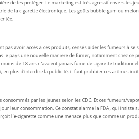
ère de les protéger. Le marketing est très agressif envers les je
strie de la cigarette électronique. Les goûts bubble-gum ou mel
ientée.
t pas avoir accès à ces produits, censés aider les fumeurs à se s
dans le pays une nouvelle manière de fumer, notamment chez ce pu
e moins de 18 ans n'avaient jamais fumé de cigarette traditionnel
 en plus d'interdire la publicité, il faut prohbier ces arômes incit
us consommés par les jeunes selon les CDC. Et ces fumeurs/vapo
 jour leur consommation. Ce constat alarme la FDA, qui insiste su
 perçoit l’e-cigarette comme une menace plus que comme un produ