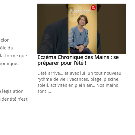
selon
rôle du
à la forme que
ale : et si on
Eczéma Chronique des Mains : se
Youtube
ube
Youtube
préparer pour l’été !
conomique.
e diabète de type 2
L'été arrive… et avec lui, un tout nouveau
çues chez les
rythme de vie ! Vacances, plage, piscine,
ez les soignants.
soleil, activités en plein air… Nos mains
 législation
sont ...
Di
You
identité n’est
Le 
nom
dia
défi