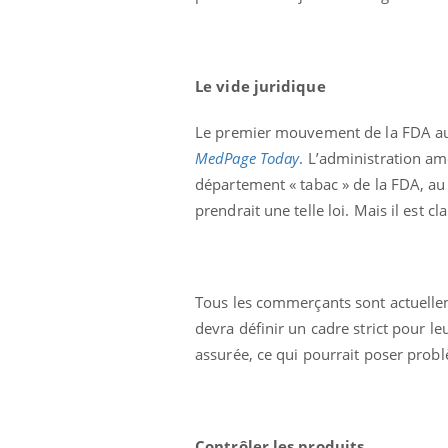
Le vide juridique
Le premier mouvement de la FDA au s
MedPage Today
. L’administration am
département « tabac » de la FDA, au 
Eczéma Chronique des Mains :
Car
Youtube
You
Youtube
expliquer ma maladie
pré
prendrait une telle loi. Mais il est c
Il y a des sujets qui sont faciles à aborder...
Fati
d'autres non ! D'un côté, poser des
mêm
questions sur la maladie d'un proche c'est
care
Tous les commerçants sont actuelleme
montrer ...
...
devra définir un cadre strict pour le
assurée, ce qui pourrait poser problè
Contrôler les produits