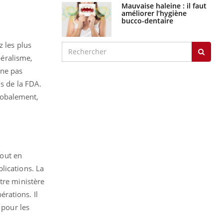
Mauvaise haleine : il faut
améliorer l’hygiène
bucco-dentaire
z les plus
béralisme,
 ne pas
ns de la FDA.
lobalement,
tout en
lications. La
tre ministère
érations. Il
 pour les