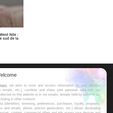
Les médicaments GLP-1 protègent-
West Nile :
ils aussi les os ?
le sud de la
elcome
ER
tners
, we wish to store and access information on your devices
in emails, etc.), combine and share your personal data with our
s les semaines les meilleures
ollected on this website or in our emails, already held by some of us,
ncluding in other contexts.
ta (identifiers, browsing, preferences, purchases, loyalty programs,
es and emails, phone, precise geolocation, etc.) allows developing
ervices, content, commercial offers and ads across your devices and