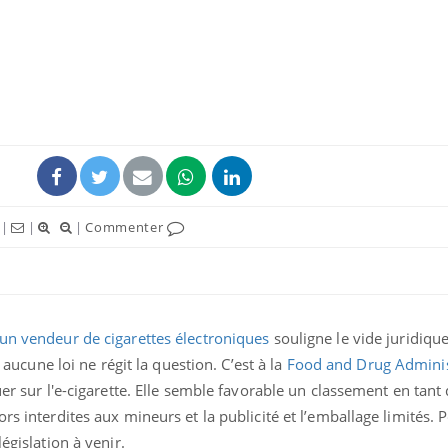
Les médicaments GLP-1
VIH : la
protègent-ils aussi les os
tous les
?
elle enfi
Cytomégalovirus : ce qui
Pourquo
change dans la prise en
gâche-t-
charge des femmes
jours de
|
|
|
Commenter
enceintes
La sieste empêche-t-elle
Fortes c
de dormir la nuit ?
pourquo
noyade g
un vendeur de cigarettes électroniques
souligne le vide juridique
: aucune loi ne régit la question. C’est à la
Food and Drug Adminis
uer sur l'e-cigarette. Elle semble favorable un classement en tant
s interdites aux mineurs et la publicité et l’emballage limités. Po
égislation à venir.