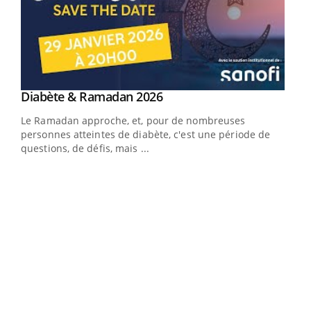
Youtube
Diabète & Ramadan 2026
Youtube
Le Ramadan approche, et, pour de nombreuses
vie !
personnes atteintes de diabète, c'est une période de
…
questions, de défis, mais ...
Un 
You
à l
Un é
mati
numé