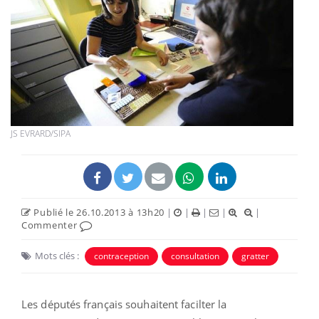
JS EVRARD/SIPA
Publié le 26.10.2013 à 13h20
|
|
|
|
|
Commenter
Mots clés :
contraception
consultation
gratter
Les députés français souhaitent facilter la