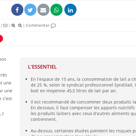
|
|
|
Commenter
 nos
L'ESSENTIEL
très
En l’espace de 15 ans, la consommation de lait a c
st une
de 25 %, selon le syndicat professionnel Syndilait.
Comment oublier les
Chikung
ur une
boit en moyenne 45,5 litres de lait par an.
écrans en vacances ?
West Nil
t-il dan
 c’est
France ?
Il est recommandé de consommer deux produits lait
En dessous, il faut compenser les apports nutritif
les produits laitiers avec ceux d'autres aliments qu
 ?
Toujours connectés :
Les méd
comment le travail
protègen
contiennent.
empiète de plus en plus
?
sur nos soirées
Au-dessus, certaines études pointent les risques p