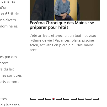
s dans les
 d’un
 et 65 % de
r à divers
ale : et si on
Eczéma Chronique des Mains : se
Youtube
bdominales,
ube
Youtube
préparer pour l’été !
e diabète de type 2
L'été arrive… et avec lui, un tout nouveau
çues chez les
rythme de vie ! Vacances, plage, piscine,
ez les soignants.
soleil, activités en plein air… Nos mains
sont ...
Di
You
ées par des
Le 
encore
nom
e du lait
dia
ines sont très
défi
 verts comme
 ses
 du lait est à