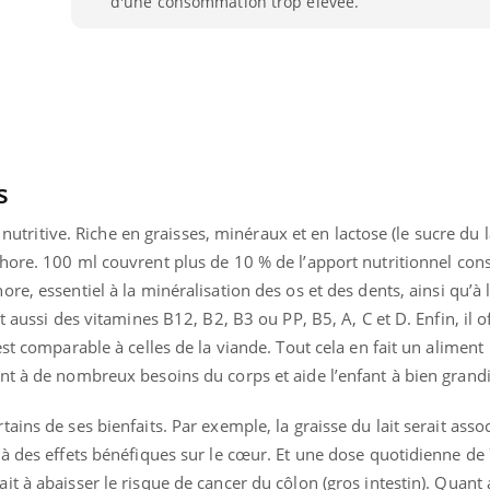
d'une consommation trop élevée.
Cancer colorectal : une
Cytomég
stratégie simple aurait
change d
changé la donne au Pays
charge 
basque
enceint
s
 nutritive. Riche en graisses, minéraux et en lactose (le sucre du lai
ore. 100 ml couvrent plus de 10 % de l’apport nutritionnel conse
re, essentiel à la minéralisation des os
et des dents, ainsi qu’à 
t aussi des vitamines B12, B2, B3 ou PP, B5, A, C et D. Enfin, il 
st comparable à celles de la viande. Tout cela en fait un aliment
nt à de nombreux besoins du corps et aide l’enfant à bien grandi
ains de ses bienfaits. Par exemple, la graisse du lait serait asso
 à des effets bénéfiques sur le cœur. Et une dose quotidienne de
t à abaisser le risque de cancer du côlon (gros intestin). Quant 