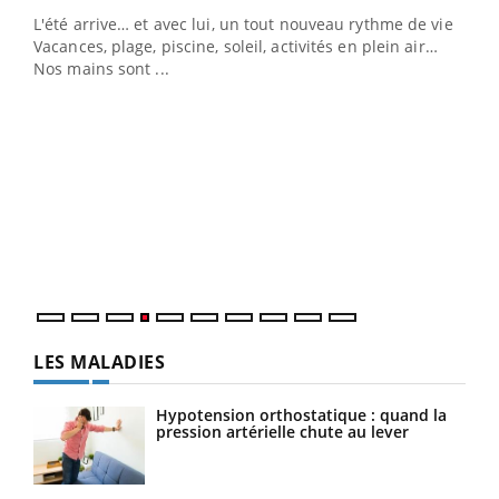
L'été arrive… et avec lui, un tout nouveau rythme de vie !
Vacances, plage, piscine, soleil, activités en plein air…
Nos mains sont ...
Dia
You
Le 
pers
ques
LES MALADIES
Hypotension orthostatique : quand la
pression artérielle chute au lever