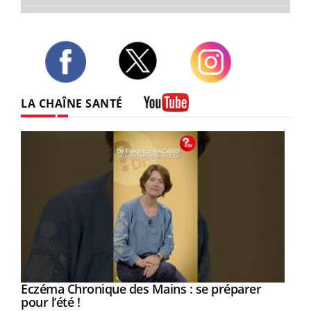
Twitter
Facebook
Instagram
LA CHAÎNE SANTÉ
Youtube
Eczéma Chronique des Mains : se préparer
Youtube
Youtube
pour l’été !