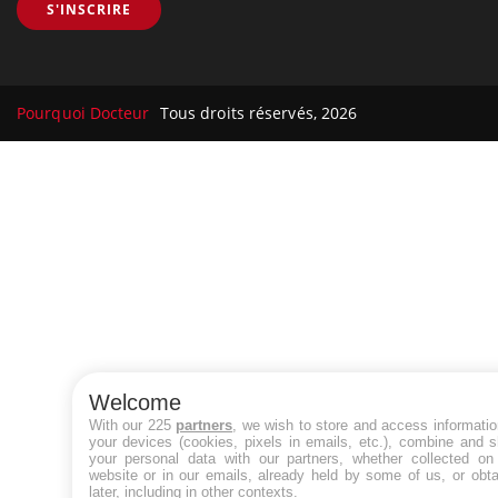
S'INSCRIRE
Pourquoi Docteur
Tous droits réservés, 2026
Welcome
With our 225
partners
, we wish to store and access informati
your devices (cookies, pixels in emails, etc.), combine and 
your personal data with our partners, whether collected on 
website or in our emails, already held by some of us, or obt
later, including in other contexts.