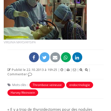
VIRGINIA MAYO/AP/SIPA
Publié le 22.10.2013 à 19h25
|
|
|
|
|
Commenter
Mots clés :
Thrombose veineuse
endocrinologie
Harvey Weinstein
« Il y a trop de thyroïdectomies pour des nodules