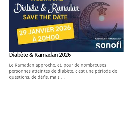
Youtube
Diabète & Ramadan 2026
Youtube
Le Ramadan approche, et, pour de nombreuses
vie !
personnes atteintes de diabète, c'est une période de
…
questions, de défis, mais ...
Un 
You
à l
Un é
mati
numé