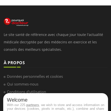
Le site santé de référence avec chaque jour toute l'actualité
médicale decryptée par des médecins en exercice et les
conseils des meilleurs spécialistes.
À PROPOS
Données personnelles et cookies
Qui sommes-nous
Conditions d'utilisation
Plan du site
Welcome
With our 225
partners
, we wish to store and access information on
Mentions Légales
your devices (cookies, pixels in emails, etc.), combine and share