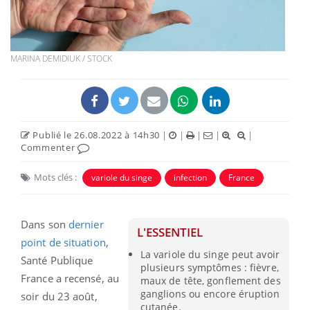
MARINA DEMIDIUK / STOCK
Publié le 26.08.2022 à 14h30
|
|
|
|
|
Commenter
Mots clés :
variole du singe
infection
France
Dans son
dernier
L'ESSENTIEL
point de situation
,
La variole du singe peut avoir
Santé Publique
plusieurs symptômes : fièvre,
France a recensé, au
maux de tête, gonflement des
ganglions ou encore éruption
soir du 23 août,
cutanée.