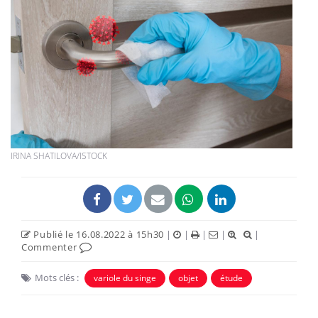
IRINA SHATILOVA/ISTOCK
Publié le 16.08.2022 à 15h30
|
|
|
|
|
Commenter
Mots clés :
variole du singe
objet
étude