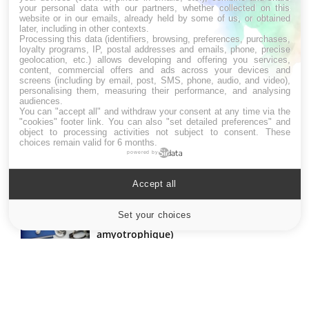
une i
your personal data with our partners, whether collected on this
website or in our emails, already held by some of us, or obtained
later, including in other contexts.
Processing this data (identifiers, browsing, preferences, purchases,
loyalty programs, IP, postal addresses and emails, phone, precise
geolocation, etc.) allows developing and offering you services,
LES MALADIES
content, commercial offers and ads across your devices and
screens (including by email, post, SMS, phone, audio, and video),
personalising them, measuring their performance, and analysing
Hypotension orthostatique : quand la
audiences.
pression artérielle chute au lever
You can "accept all" and withdraw your consent at any time via the
"cookies" footer link
. You can also "set detailed preferences" and
object to processing activities not subject to consent. These
choices remain valid for 6 months.
powered by
Drépanocytose : une déformation des
globules rouges aux conséquences
graves
Accept all
Set your choices
Cookies settings
Maladie de Charcot (Sclérose latérale
amyotrophique)