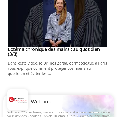
Youtube
al
Eczéma chronique des mains : au quotidien
Youtube
Youtube
(3/3)
au
Dans cette vidéo, le Dr Inès Zaraa, dermatologue à Paris,
,
vous explique comment protéger vos mains au
quotidien et éviter les ...
Ecz
You
(2/3
Welcome
Une 
With our 225
partners
, we wish to store and access information on
une 
your devices (cookies, pixels in emails, etc.), combine and share