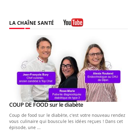
LA CHAÎNE SANTÉ
Youtube
Youtube
cès
COUP DE FOOD sur le diabète
Youtube
Coup de food sur le diabète, c'est votre nouveau rendez-
 en
vous culinaire qui bouscule les idées reçues ! Dans cet
u
épisode, une ...