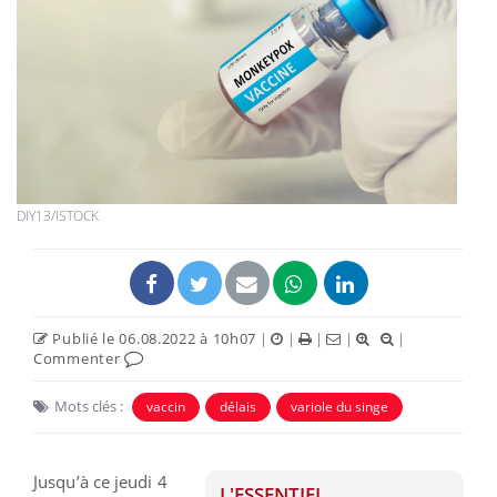
DIY13/ISTOCK
Publié le 06.08.2022 à 10h07
|
|
|
|
|
Commenter
Mots clés :
vaccin
délais
variole du singe
Jusqu’à ce jeudi 4
L'ESSENTIEL