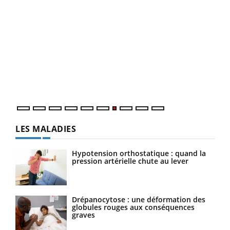
Qua
You
"Les
trav
DRH 
LES MALADIES
Hypotension orthostatique : quand la
pression artérielle chute au lever
Drépanocytose : une déformation des
globules rouges aux conséquences
graves