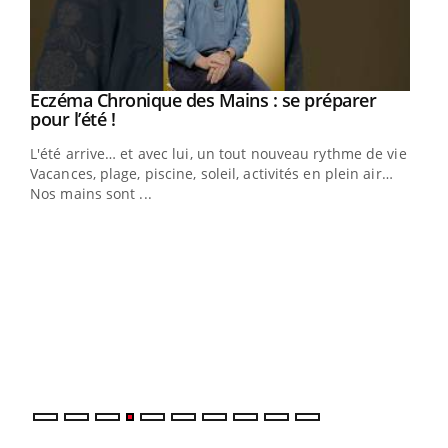
Eczéma Chronique des Mains : se préparer
Youtube
Youtube
pour l’été !
L'été arrive… et avec lui, un tout nouveau rythme de vie !
Vacances, plage, piscine, soleil, activités en plein air…
Nos mains sont ...
Dia
You
Le 
pers
ques