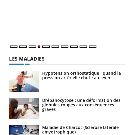
Youtube
Diabète & Ramadan 2026
Un 
Youtube
You
à l
Le Ramadan approche, et, pour de nombreuses
Un é
personnes atteintes de diabète, c'est une période de
mati
questions, de défis, mais ...
numé
LES MALADIES
Hypotension orthostatique : quand la
pression artérielle chute au lever
Drépanocytose : une déformation des
globules rouges aux conséquences
graves
Maladie de Charcot (Sclérose latérale
amyotrophique)