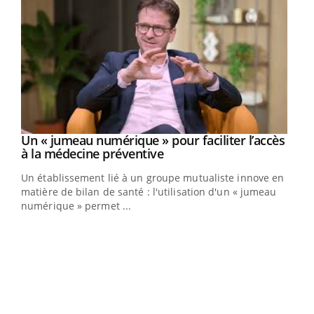
Un « jumeau numérique » pour faciliter l’accès
Youtube
Youtube
à la médecine préventive
Un établissement lié à un groupe mutualiste innove en
e
matière de bilan de santé : l'utilisation d'un « jumeau
numérique » permet ...
COU
You
Coup
vous
épis