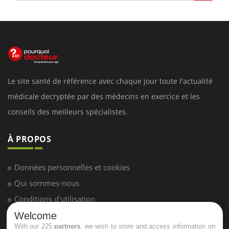
Le site santé de référence avec chaque jour toute l'actualité
médicale decryptée par des médecins en exercice et les
conseils des meilleurs spécialistes.
À PROPOS
Données personnelles et cookies
Qui sommes-nous
Conditions d'utilisation
Plan du site
Welcome
With our 225
partners
, we wish to store and access information on