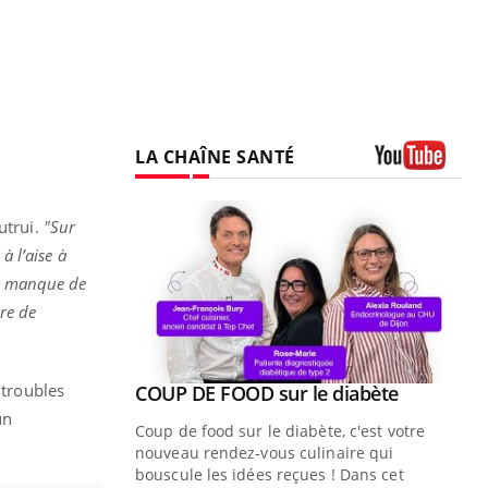
LA CHAÎNE SANTÉ
Youtube
utrui.
"Sur
à l’aise à
r manque de
dre de
 troubles
Youtube
ue » pour
COUP DE FOOD sur le diabète
Youtube
médecine
un
Coup de food sur le diabète, c'est votre
nouveau rendez-vous culinaire qui
n groupe
bouscule les idées reçues ! Dans cet