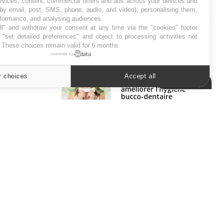
ervices, content, commercial offers and ads across your devices and
 by email, post, SMS, phone, audio, and video), personalising them,
SYMPTÔMES
rformance, and analysing audiences.
l" and withdraw your consent at any time via the "cookies" footer
Douleurs de l’avant-pied :
"set detailed preferences" and object to processing activities not
des métatarsalgies à 90 %
. These choices remain valid for 6 months.
liées à problème d’appui
powered by
r choices
Accept all
Mauvaise haleine : il faut
Cookies settings
améliorer l’hygiène
bucco-dentaire
ER
s les semaines les meilleures