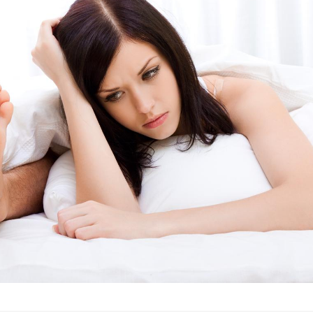
Les médicaments GLP-1
VIH : la
protègent-ils aussi les os
tous les
?
elle enfi
Cytomégalovirus : ce qui
Pourquo
change dans la prise en
gâche-t-
charge des femmes
jours de
enceintes
La sieste empêche-t-elle
Fortes c
de dormir la nuit ?
pourquo
noyade g