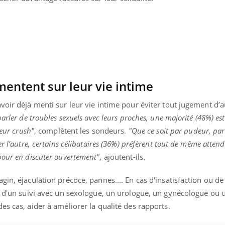
mentent sur leur vie intime
voir déjà menti sur leur vie intime pour éviter tout jugement d’a
arler de troubles sexuels avec leurs proches, une majorité (48%) est 
leur crush"
, complètent les sondeurs.
"Que ce soit par pudeur, pa
r l’autre, certains célibataires (36%) préfèrent tout de même atten
pour en discuter ouvertement",
ajoutent-ils.
gin, éjaculation précoce, pannes.... En cas d'insatisfaction ou de
Youtube
bète & Ramadan 2026
Un « jumeau numériq
tube
Youtube
faciliter l’accès à la 
ce d'un suivi avec un sexologue, un urologue, un gynécologue ou 
Ramadan approche, et, pour de
Youtube
préventive
es cas, aider à améliorer la qualité des rapports.
breuses personnes atteintes de
Un établissement lié à u
ète, c'est une période de questions, de