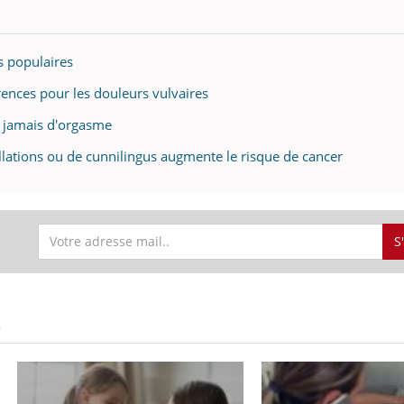
mutualiste innove en mat
s, mais ...
santé : l'utilisation d'un 
numérique » permet ...
us populaires
rences pour les douleurs vulvaires
t jamais d'orgasme
ellations ou de cunnilingus augmente le risque de cancer
S
S