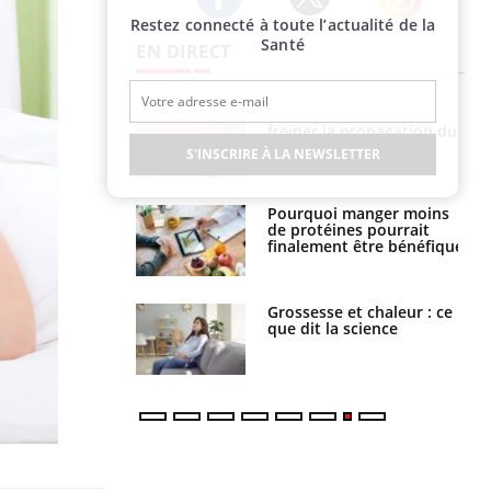
Restez connecté à toute l’actualité de la
Twitter
Facebook
Instagram
Santé
EN DIRECT
 fin du comprimé
Le Viagra pourrait-il
 jours se profile-t-
freiner la propagation du
n ?
cancer ?
S'INSCRIRE À LA NEWSLETTER
i votre ventre
Pourquoi manger moins
il les premiers
de protéines pourrait
 vos vacances ?
finalement être bénéfique
haleurs :
Grossesse et chaleur : ce
i le risque de
que dit la science
rimpe-t-il ?