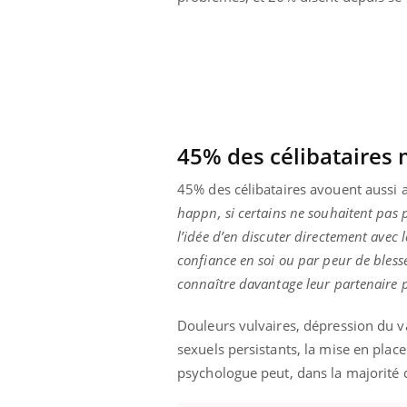
45% des célibataires 
45% des célibataires avouent aussi a
happn, si certains ne souhaitent pas p
l’idée d’en discuter directement avec 
confiance en soi ou par peur de blesse
connaître davantage leur partenaire 
Douleurs vulvaires, dépression du va
ale : et si on
Eczéma Chronique des Mains : se
Dia
Youtube
You
ube
Youtube
préparer pour l’été !
sexuels persistants, la mise en pla
Le 
psychologue peut, dans la majorité d
 diabète de type 2
L'été arrive… et avec lui, un tout nouveau
nom
ues chez les
rythme de vie ! Vacances, plage, piscine,
diab