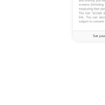
and offering you s
screens (including
measuring their pe
You can "accept al
link
. You can also 
subject to consent
Set you
À PROPOS
NEWSLETT
Recevez toute
Données personnelles et cookies
infos santé