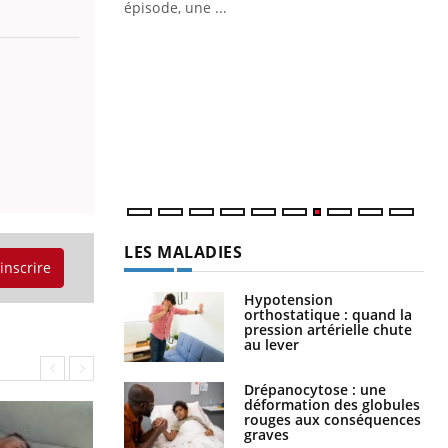
ière de bilan de
épisode, une ...
« jumeau
Qu
You
êtr
"Le
qua
Doc
dir
LES MALADIES
'inscrire
Hypotension
orthostatique : quand la
pression artérielle chute
au lever
Drépanocytose : une
déformation des globules
rouges aux conséquences
graves