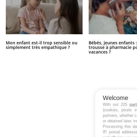
Mon enfant est-il trop sensible ou
Bébés, jeunes enfants :
simplement très empathique ?
trousse à pharmacie po
vacances ?
Welcome
With our 225
par
(cookies, pixels 
partners, whether c
or obtained later, i
Processing this da
IP, postal address