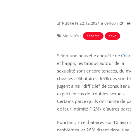
Publié le 22.12.2021 à 09h00
|
|
Mots clés :
sésame
sexe
Selon une nouvelle enquête de
Char
et happn, les tabous autour de la
sexualité sont encore tenaces, du m
chez les célibataires. 66% des sondé
jugent ainsi "difficile" de consulter 
expert en cas de troubles sexuels.
Certains parce qu’ils ont honte de pa
de leur intimité (12%), d’autres parc
Pourtant, 7 célibataires sur 10 ayan
problèmes, et 26% disent depuis se s