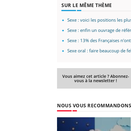
ez les soignants.
soleil, activités en plein air… Nos mains
défi
SUR LE MÊME THÈME
sont ...
Sexe : voici les positions les pl
Sexe : enfin un ouvrage de réfé
Sexe : 13% des Françaises n'on
Sexe oral : faire beaucoup de f
Vous aimez cet article ? Abonnez-
vous à la newsletter !
NOUS VOUS RECOMMANDON