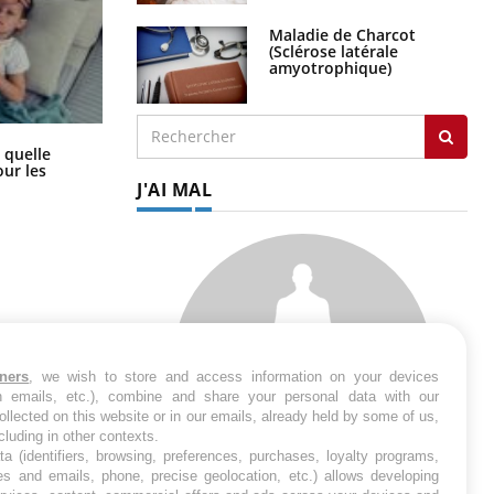
Maladie de Charcot
(Sclérose latérale
amyotrophique)
Syndrome métabolique : quels sont
 quelle
les meilleurs exercices physiques ?
ur les
J'AI MAL
tners
, we wish to store and access information on your devices
in emails, etc.), combine and share your personal data with our
ollected on this website or in our emails, already held by some of us,
ncluding in other contexts.
ta (identifiers, browsing, preferences, purchases, loyalty programs,
es and emails, phone, precise geolocation, etc.) allows developing