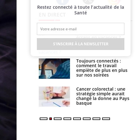
Restez connecté à toute l’actualité de la
Twitter
Facebook
Instagram
Santé
EN DIRECT
us : un cas
Comment oublier les
chez un touriste
écrans en vacances ?
ce
S'INSCRIRE À LA NEWSLETTER
é infantile : un
Toujours connectés :
s’interroge sur
comment le travail
x élevé en France
empiète de plus en plus
sur nos soirées
e à risque : ce jus
Cancer colorectal : une
attire l'attention
stratégie simple aurait
rcheurs
changé la donne au Pays
basque