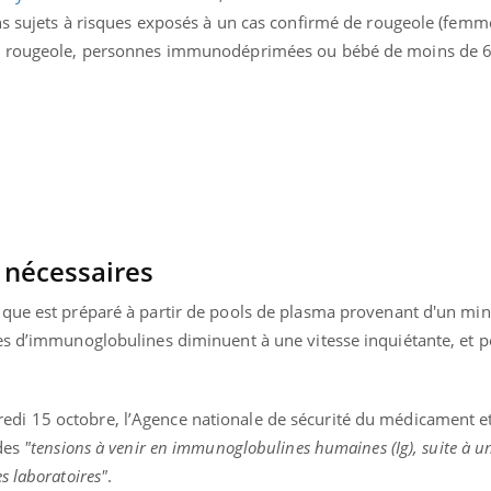
ns sujets à risques exposés à un cas confirmé de rougeole (femm
de rougeole, personnes immunodéprimées ou bébé de moins de 6
 nécessaires
ique est préparé à partir de pools de plasma provenant d'un m
es d’immunoglobulines diminuent à une vitesse inquiétante, et p
nd l’entreprise mise sur le bien
Eczéma chronique des
tube
Youtube
Youtube
Youtu
e global
quotidien (3/3)
edi 15 octobre, l’Agence nationale de sécurité du médicament e
 des
"tensions à venir en immunoglobulines humaines (Ig), suite à 
 rendez-vous de la santé et de la
Dans cette vidéo, le Dr In
s laboratoires"
.
ité de vie au travail" de Pourquoi
dermatologue à Paris, vo