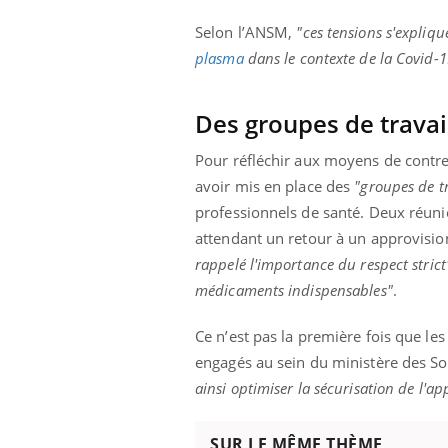
ère de bilan de
Doc
épisode, une ...
« jumeau
dire
Selon l’ANSM,
"ces tensions s'expli
plasma
dans le contexte de la Covid-1
Des groupes de travail
Pour réfléchir aux moyens de contrer
avoir mis en place des
"groupes de tr
professionnels de santé. Deux réuni
attendant un retour à un approvis
rappelé l'importance du respect strict
médicaments indispensables"
.
Ce n’est pas la première fois que l
engagés au sein du ministère des Sol
ainsi optimiser la sécurisation de l'ap
SUR LE MÊME THÈME