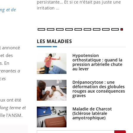
ins au quotidien
persistante… Et si ce n'était pas juste une
irritation ...
ang et de
LES MALADIES
nt annoncé
 et des
Hypotension
orthostatique : quand la
s. En
pression artérielle chute
au lever
renantes a
ces
Drépanocytose : une
déformation des globules
rouges aux conséquences
graves
ux ont été
 long terme et
Maladie de Charcot
(Sclérose latérale
elle l'ANSM.
amyotrophique)