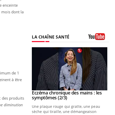
e enceinte
 mois dont la
LA CHAÎNE SANTÉ
Youtube
inimum de 1
einent à être
 mains : au
Eczéma chronique des mains : les
Youtube
be
Youtube
symptômes (2/3)
t des produits
une diminution
ès Zaraa,
Une plaque rouge qui gratte, une peau
us explique
sèche qui tiraille, une démangeaison