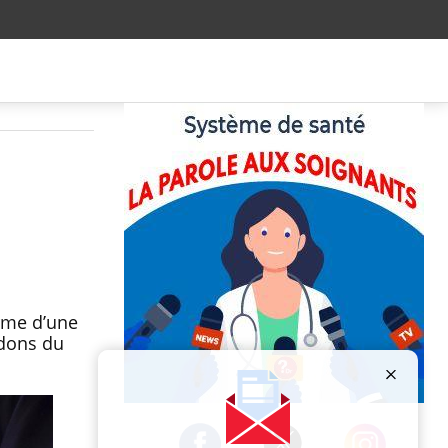
rme d’une
 dons du
Publicité