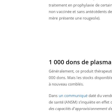
traitement en prophylaxie de certai
non vaccinée et sans antécédents 
mère présente une rougeole).
1 000 dons de plasma
Généralement, ce produit thérapeut
000 dons. Mais les stocks disponibl
à nouveau comblés.
Youtube
ue » pour
COUP DE FOOD sur le diabète
Qua
Youtube
You
médecine
êtr
Dans
un communiqué
daté du vendr
Coup de food sur le diabète, c'est votre
de santé (ANSM) s’inquiète en effet
"Les
nouveau rendez-vous culinaire qui
des capacités d'approvisionnement de
 groupe
qual
bouscule les idées reçues ! Dans cet