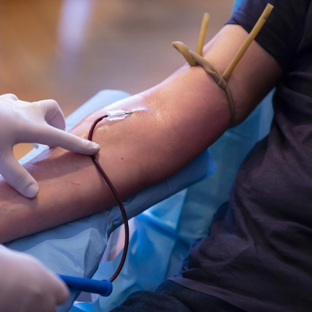
Hantavir
détecté 
en Fran
Mortalit
rapport 
son tau
Grossess
naturel 
des che