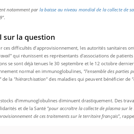
teur reçoivent Régis Blugeon, DRH et
comment protéger vos ma
cteur ...
et éviter les ...
quent notamment par
la baisse au niveau mondial de la collecte de s
9"
.
 sur la question
 ces difficultés d’approvisionnement, les autorités sanitaires o
avail"
qui réunissent es représentants d'associations de patients
ons se sont déjà tenues le 30 septembre et le 12 octobre dernier
ionnement normal en immunoglobulines,
"l'ensemble des parties p
"
de la
"hiérarchisation"
des maladies qui peuvent bénéficier de
"
es stocks d’immunoglobulines diminuent drastiquement. Des trava
idarités et de la Santé
"pour accroître la collecte de plasma sur le
provisionnement de ces traitements sur le territoire français"
, rapp