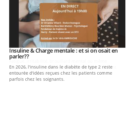
Youtube
Insuline & Charge mentale : et si on osait en
Youtube
Youtube
parler??
En 2026, l'insuline dans le diabète de type 2 reste
entourée d'idées reçues chez les patients comme
parfois chez les soignants.
Ecz
You
pour
L'ét
Vaca
Nos 