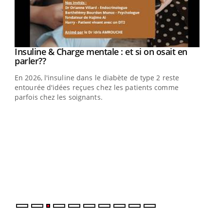
Youtube
Insuline & Charge mentale : et si on osait en
Youtube
Youtube
parler??
En 2026, l'insuline dans le diabète de type 2 reste
entourée d'idées reçues chez les patients comme
parfois chez les soignants.
Ecz
You
pour
L'ét
Vaca
Nos 