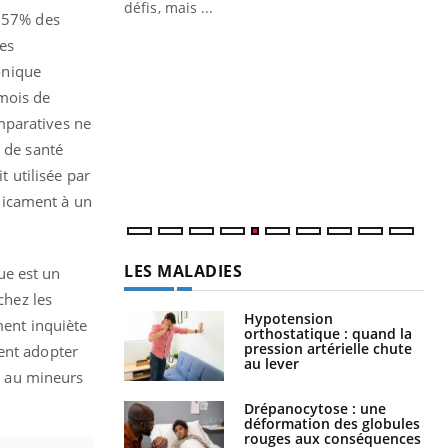
défis, mais ...
, 57% des
Un « jumeau numérique » pour
CO
Youtube
You
es
faciliter l’accès à la médecine
ronique
Youtube
Cou
préventive
 mois de
nou
Un établissement lié à un groupe
bou
mparatives ne
mutualiste innove en matière de bilan de
épi
e de santé
santé : l'utilisation d'un « jumeau
t utilisée par
numérique » permet ...
dicament à un
LES MALADIES
que est un
chez les
Hypotension
ment inquiète
orthostatique : quand la
pression artérielle chute
nt adopter
au lever
re au mineurs
Drépanocytose : une
déformation des globules
rouges aux conséquences