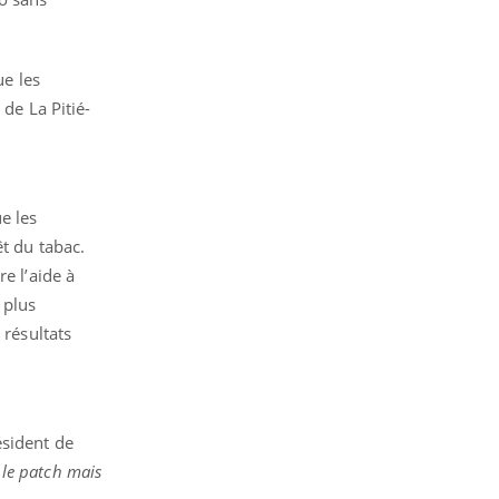
ue les
de La Pitié-
e les
êt du tabac.
e l’aide à
 plus
 résultats
ésident de
r le patch mais