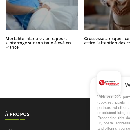
Mortalité infantile : un rapport
Grossesse à risque : ce
s’interroge sur son taux élevé en
attire l'attention des 
France
W
With our 225
par
(cookies, pixels 
partners, whether c
or obtained later, i
À PROPOS
NEWSLETT
Processing this da
IP, postal address
Recevez toute
and offering you s