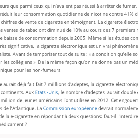
il, activités en plein air… Nos mains
leurs que parmi ceux qui n’avaient pas réussi à arrêter de fumer
 ...
 réduit leur consommation quotidienne de nicotine contre 41% d
s chiffres de vente de cigarette en témoignent. La cigarette élect
les ventes de tabac ont diminué de 10% au cours des 7 premiers
ndre baisse de consommation depuis 2005. Même si les études co
ès significative, la cigarette électronique est un vrai phénomèn
iste. Avant de temporiser tout de suite : « à condition qu’elle soi
r les collégiens ». De la même façon qu’on ne donne pas un mé
onique pour les non-fumeurs.
aurait déjà fait fait 7 milllions d'adeptes, la cigarette électroni
 continents. Aux
Etats -Unis
, le nombre d'adeptes aurait doublé 
 million de jeunes américains l’ont utilisée en 2012. Cet engoue
s de l'Atlantique. La
Commission européenne
devrait normaleme
e la e-cigarette en répondant à deux questions: faut-il l'interdi
 médicament ?