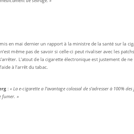
n médicament de sevrage. »
s en mai dernier un rapport à la ministre de la santé sur la cig
n’est même pas de savoir si celle-ci peut rivaliser avec les patchs
arrêter. L’atout de la cigarette électronique est justement de ne
ide à l’arrêt du tabac.
berg
:
« La e-cigarette a l’avantage colossal de s’adresser à 100% des
e fumer. »
éma Chronique des Mains : se
tube
Youtube
parer pour l’été !
é arrive… et avec lui, un tout nouveau
me de vie ! Vacances, plage, piscine,