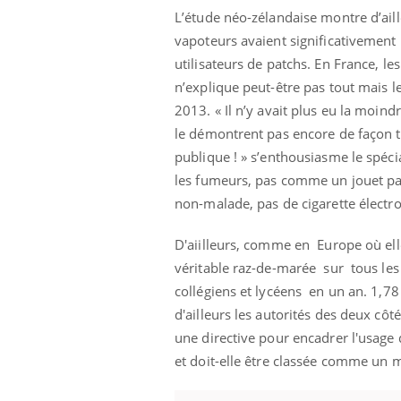
les ce qui la rend
patients comme parfois chez les soignants.
sole
L’étude néo-zélandaise montre d’ail
sont
vapoteurs avaient significativement
utilisateurs de patchs. En France, le
n’explique peut-être pas tout mais 
2013. « Il n’y avait plus eu la moi
le démontrent pas encore de façon tr
publique ! » s’enthousiasme le spécial
les fumeurs, pas comme un jouet pa
non-malade, pas de cigarette électr
D'aiilleurs, comme en Europe où elle 
véritable raz-de-marée sur tous les
collégiens et lycéens en un an. 1,78
d'ailleurs les autorités des deux côté
une directive pour encadrer l'usage d
et doit-elle être classée comme un