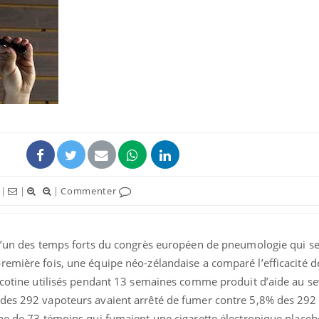
La sieste empêche-t-elle
de dormir la nuit ?
VIH : la fin du comprimé
tous les jours se profile-t-
elle enfin ?
|
|
|
Commenter
Pourquoi votre ventre
gâche-t-il les premiers
jours de vos vacances ?
 l’un des temps forts du congrès européen de pneumologie qui se
emière fois, une équipe néo-zélandaise a comparé l’efficacité de
nicotine utilisés pendant 13 semaines comme produit d’aide au s
des 292 vapoteurs avaient arrêté de fumer contre 5,8% des 292 u
upe de 73 témoins qui fumaient une cigarette électronique place