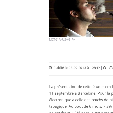
 oublier les
Chikungunya, dengue,
n vacances ?
West Nile : que se passe-
t-il dans le sud de la
France ?
MCT/SIPAUSA/SIPA
 connectés :
Les médicaments GLP-1
le travail
protègent-ils aussi les os
de plus en plus
?
soirées
Publié le 08.09.2013 à 10h49
|
|
olorectal : une
Cytomégalovirus : ce qui
e simple aurait
change dans la prise en
a donne au Pays
charge des femmes
enceintes
La présentation de cette étude sera
11 septembre à Barcelone. Pour la pr
électronique à celle des patchs de 
tabagique. Au bout de 6 mois, 7,3% 
de patchs et 4,1% dans le petit gro