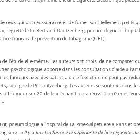
 de ceux qui ont réussi à arrêter de fumer sont tellement petits q
s », regrette le Pr Bertrand Dautzenberg, pneumologue à l’hôpital 
’Office français de prévention du tabagisme (OFT).
n de l’étude elle-même. Les auteurs ont choisi de ne comparer qu
utien psychologique apporté dans les consultations d’aide à l’arr
i les fumeurs avec des patchs à dose fixe et on ne peut pas réduir
ts, souligne le Pr Dautzenberg. Les auteurs se sont mis dans les
d’1 fumeur sur 20 de leur échantillon a réussi à arrêter et leurs
 »
erg
, pneumologue à l’hôpital de La Pitié-Salpêtrière à Paris et pr
abagisme :
« Il y a une tendance à la supériorité de la e-cigarette su