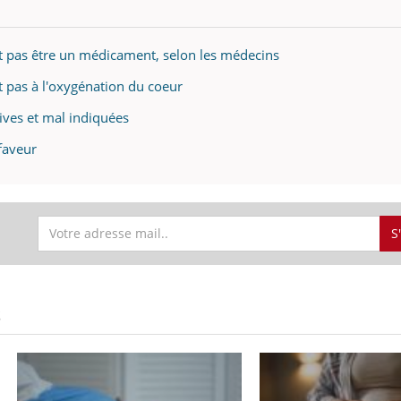
it pas être un médicament, selon les médecins
t pas à l'oxygénation du coeur
cives et mal indiquées
 faveur
S
S