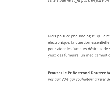
cette étude ne suffit pas à en faire u
Mais pour ce pneumologue, qui a remi
électronique, la question essentielle 
pour aider les fumeurs désireux de s’
yeux des fumeurs, un médicament d’a
Ecoutez le Pr Bertrand Dautzen
pas aux 20% qui souhaitent arrêter d
prendre pour
Insuline & Charge mentale : et si on
Ecz
Youtube
You
Youtube
osait en parler??
pré
llard mental ou
En 2026, l'insuline dans le diabète de type 2
L'ét
tômes de la
reste entourée d'idées reçues chez les
ryth