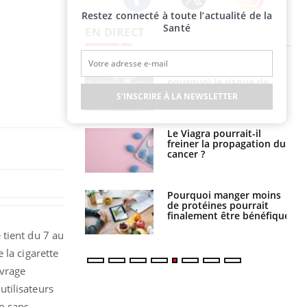
Restez connecté à toute l’actualité de la
Twitter
Facebook
Instagram
Santé
EN DIRECT
Fortes chaleurs :
Grossesse et chaleur : ce
pourquoi le risque de
que dit la science
noyade grimpe-t-il ?
S'INSCRIRE À LA NEWSLETTER
Le Viagra pourrait-il
Le smartphone nuit-il à
freiner la propagation du
l'apprentissage de la
cancer ?
lecture ?
Pourquoi manger moins
Mordue par une tique en
de protéines pourrait
vacances, elle reste dans
finalement être bénéfique
le coma pendant 42 jours
 tient du 7 au
 la cigarette
evrage
tilisateurs
bo sans