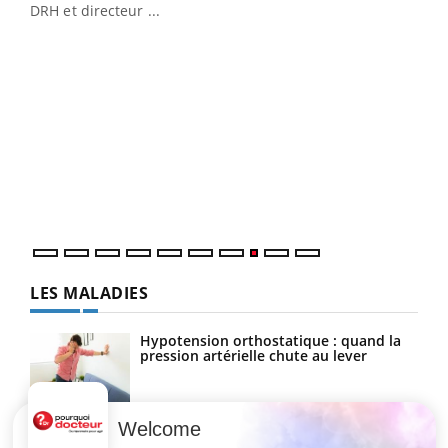
DRH et directeur ...
Ecz
You
(3/3
Dans
vous
quot
LES MALADIES
Hypotension orthostatique : quand la
pression artérielle chute au lever
Welcome
Drépanocytose : une déformation des
globules rouges aux conséquences