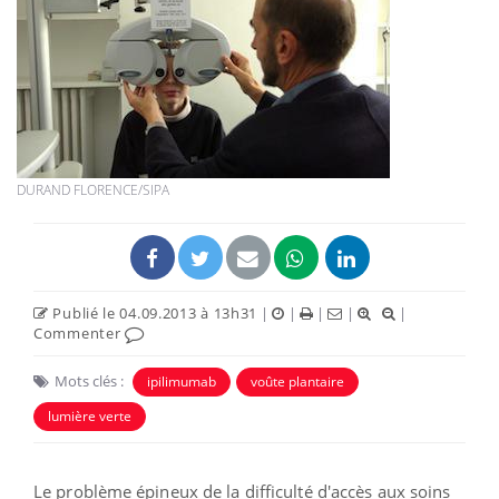
DURAND FLORENCE/SIPA
Publié le 04.09.2013 à 13h31
|
|
|
|
|
Commenter
Mots clés :
ipilimumab
voûte plantaire
lumière verte
Le problème épineux de la difficulté d'accès aux soins