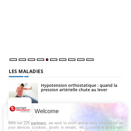
Un 
You
à l
Un é
mati
numé
LES MALADIES
Hypotension orthostatique : quand la
pression artérielle chute au lever
Welcome
Drépanocytose : une déformation des
globules rouges aux conséquences
graves
With our 225
partners
, we wish to store and access information on
your devices (cookies, pixels in emails, etc.), combine and share