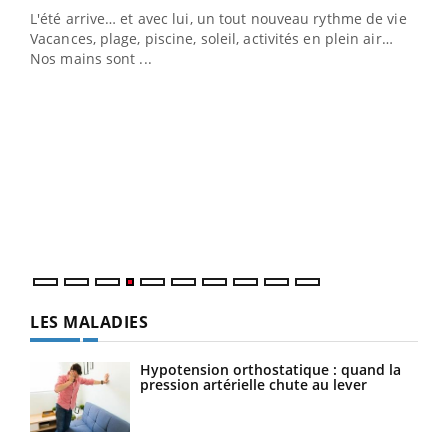
L'été arrive… et avec lui, un tout nouveau rythme de vie !
Vacances, plage, piscine, soleil, activités en plein air…
Nos mains sont ...
Dia
You
Le 
pers
ques
LES MALADIES
Hypotension orthostatique : quand la
pression artérielle chute au lever