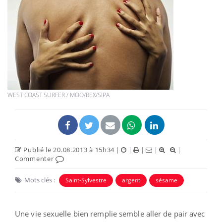
WEST COAST SURFER / MOO/REX/SIPA
Publié le 20.08.2013 à 15h34
|
|
|
|
|
Commenter
Mots clés :
Saint-Sylvestre
argent
sésame
Une vie sexuelle bien remplie semble aller de pair avec