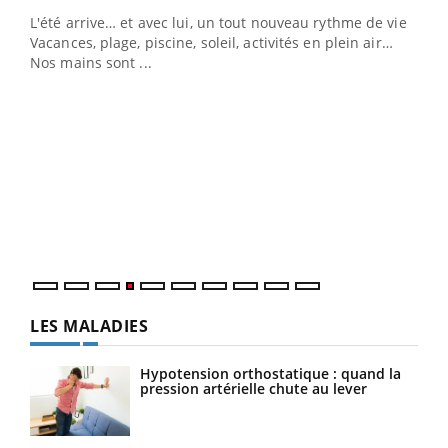
L'été arrive… et avec lui, un tout nouveau rythme de vie !
Vacances, plage, piscine, soleil, activités en plein air…
Nos mains sont ...
Dia
You
Le 
pers
ques
LES MALADIES
Hypotension orthostatique : quand la
pression artérielle chute au lever