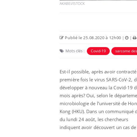
AKABEI/ISTOCK
Publié le 25.08.2020 à 12h00
|
|
Mots clés :
Covid-19
sarcome des
 Mains :
Carence en fer : comprendre pour
Ins
Youtube
You
Youtube
Youtube
prévenir
osa
Est-il possible, après avoir contract
aciles à aborder...
Fatigue, irritabilité, brouillard mental ou
En 2
première fois le virus SARS-CoV-2, d
poser des
même alopécie… Les symptômes de la
rest
'un proche c'est
carence en fer sont multiples ce qui la rend
pat
développer à nouveau la Covid-19 d
...
mois après? Oui, selon le départem
microbiologie de l’université de Ho
Kong (HKU). Dans un communiqué d
du lundi 24 août, les chercheurs
indiquent avoir découvert un cas de