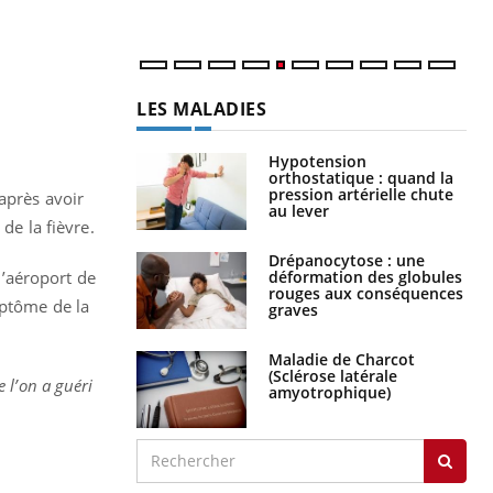
num
LES MALADIES
Hypotension
orthostatique : quand la
pression artérielle chute
après avoir
au lever
de la fièvre.
Drépanocytose : une
déformation des globules
 l’aéroport de
rouges aux conséquences
mptôme de la
graves
Maladie de Charcot
(Sclérose latérale
 l’on a guéri
amyotrophique)