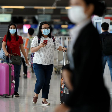
Pourquoi votre ventre
Pourquo
gâche-t-il les premiers
de prot
jours de vos vacances ?
finalem
Fortes chaleurs :
Grossess
pourquoi le risque de
que dit 
noyade grimpe-t-il ?
Le Viagra pourrait-il
Le smart
freiner la propagation du
l'appren
cancer ?
lecture 