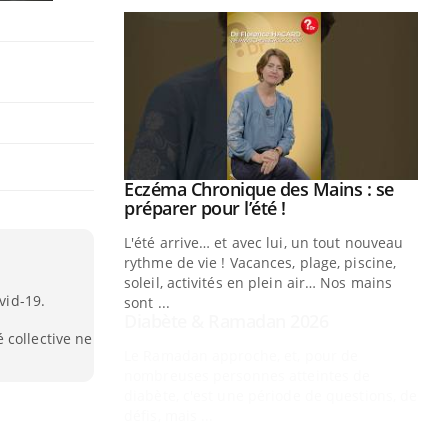
Youtube
 Mains : se
Diabète & Ramadan 2026
Youtube
outube
Le Ramadan approche, et, pour de
 un tout nouveau
nombreuses personnes atteintes de
plage, piscine,
diabète, c'est une période de questions, de
 air… Nos mains
défis, mais ...
vid-19.
Un
You
fac
 collective ne
pr
Un 
mut
san