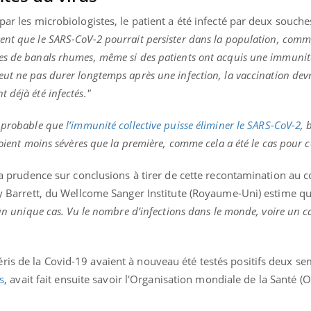
par les microbiologistes, le patient a été infecté par deux souche
ent que le SARS-CoV-2 pourrait persister dans la population, comme
es de banals rhumes, même si des patients ont acquis une immunit
ut ne pas durer longtemps après une infection, la vaccination devr
 déjà été infectés."
 probable que
l’immunité collective puisse éliminer le SARS-CoV-2
, 
soient moins sévères que la première, comme cela a été le cas pour c
 la prudence sur conclusions à tirer de cette recontamination au 
ey Barrett, du Wellcome Sanger Institute (Royaume-Uni) estime qu’
’un unique cas. Vu le nombre d’infections dans le monde, voire un c
ris de la Covid-19 avaient à nouveau été testés positifs deux se
s
, avait fait ensuite savoir l'Organisation mondiale de la Santé (