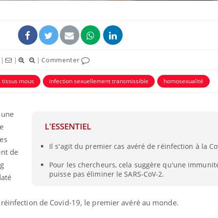
|
|
|
Commenter
 tissus mous
infection sexuellement transmissible
homosexualité
uline & Charge mentale : et si on
Eczéma Chronique des
tube
Youtube
Youtube
Y
it en parler??
préparer pour l’été !
é une
026, l'insuline dans le diabète de type 2
L'été arrive… et avec lui,
L'ESSENTIEL
e
e entourée d'idées reçues chez les
rythme de vie ! Vacances, 
ients comme parfois chez les soignants.
soleil, activités en plein
es
Il s'agit du premier cas avéré de réinfection à la Co
sont ...
ent de
ng
Pour les chercheurs, cela suggère qu'une immunité
puisse pas éliminer le SARS-CoV-2.
até
 réinfection de Covid-19, le premier avéré au monde.