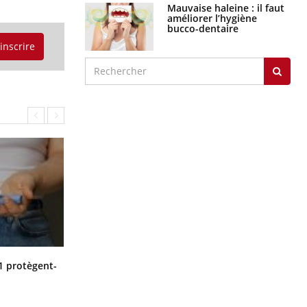
Mauvaise haleine : il faut
améliorer l’hygiène
bucco-dentaire
'inscrire
Cytomégalovirus : ce qui change
1 protègent-
dans la prise en charge des femmes
enceintes