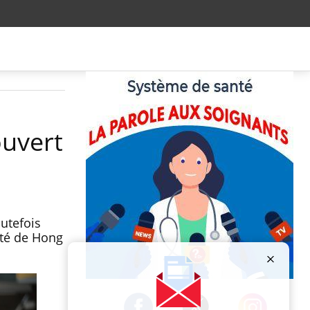
ouvert
outefois
ité de Hong
Publicité