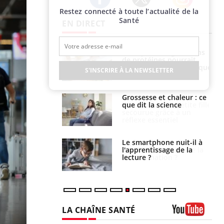
Restez connecté à toute l’actualité de la
Twitter
Facebook
Instagram
Santé
EN DIRECT
i manger moins
Mordue par une tique en
éines pourrait
vacances, elle reste dans
ent être bénéfique
le coma pendant 42 jours
S'INSCRIRE À LA NEWSLETTER
e et chaleur : ce
Mordue par un
la science
barracuda, une petite fille
secourue grâce à un
réflexe essentiel
phone nuit-il à
Légionellose en Suisse :
tissage de la
quelle est l’origine de la
?
contamination ?
LA CHAÎNE SANTÉ
Youtube