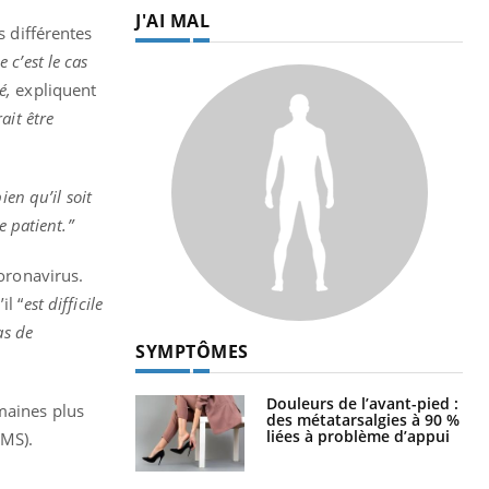
J'AI MAL
s différentes
 c’est le cas
é,
expliquent
ait être
bien qu’il soit
e patient.”
coronavirus.
il “
est difficile
as de
SYMPTÔMES
Douleurs de l’avant-pied :
maines plus
des métatarsalgies à 90 %
liées à problème d’appui
OMS).