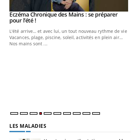
Eczéma Chronique des Mains : se préparer
Youtube
Youtube
pour l’été !
L'été arrive… et avec lui, un tout nouveau rythme de vie !
Vacances, plage, piscine, soleil, activités en plein air…
Nos mains sont ...
Dia
You
Le 
pers
ques
LES MALADIES