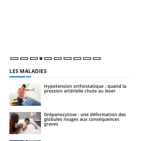
Dia
You
Le 
pers
ques
LES MALADIES
Hypotension orthostatique : quand la
pression artérielle chute au lever
Drépanocytose : une déformation des
globules rouges aux conséquences
graves