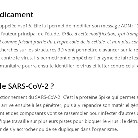
Pourquoi votre ventre
Pourquo
gâche-t-il les premiers
de prot
édicament
jours de vos vacances ?
finalem
ppelée nsp16. Elle lui permet de modifier son message ADN : “
l’auteur principal de l’étude.
Grâce à cette modification, qui trompe
ré comme faisant partie du propre code de la cellule, et non plus 
 recherches sur les structures 3D vont permettre d’avancer sur la 
 contre le virus. Ils permettront d’empêcher l’enzyme de faire le
itaire pourra ensuite identifier le virus et lutter contre celui-c
e SARS-CoV-2 ?
onctionnement du SARS-CoV-2. C’est la protéine Spike qui permet 
 arrive ensuite à les pénétrer, puis à y répandre son matériel
gén
nt et des composants vont se rassembler pour infecter d’autres c
ue travaille sur plusieurs pistes pour bloquer le virus : le détr
her de s’y accrocher ou de se dupliquer dans l’organisme.