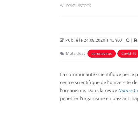
WILDPIXEL/ISTOCK
Publié le 24.08.2020 à 13h00
|
|
Mots clés :
coronavirus
Covid-19
La communauté scientifique perce pet
centre scientifique de l’université d
Chikungunya, dengue,
l’organisme. Dans la revue
Nature C
West Nile : que se passe-
t-il dans le sud de la
pénétrer l’organisme en passant ina
France ?
Les médicaments GLP-1
protègent-ils aussi les os
?