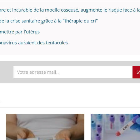
re et incurable de la moelle osseuse, augmente le risque face à l
e la crise sanitaire grâce à la "thérapie du cri"
ence en fer : comprendre pour
Insuline & Charge ment
tube
Youtube
smettre par l’utérus
Youtube
Yout
venir
osait en parler??
ronavirus auraient des tentacules
gue, irritabilité, brouillard mental ou
En 2026, l'insuline dans l
e alopécie… Les symptômes de la
reste entourée d'idées re
nce en fer sont multiples ce qui la rend
patients comme parfois ch
S
S