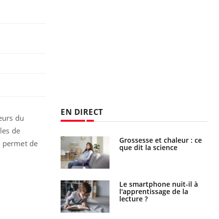
EN DIRECT
eurs du
ules de
haleurs :
Grossesse et chaleur : ce
ui permet de
i le risque de
que dit la science
rimpe-t-il ?
a pourrait-il
Le smartphone nuit-il à
la propagation du
l'apprentissage de la
lecture ?