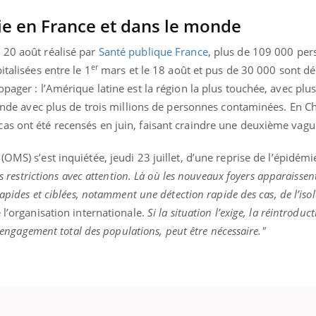
ie en France et dans le monde
 20 août réalisé par
Santé publique France
, plus de 109 000 pe
er
talisées entre le 1
mars et le 18 août et pus de 30 000 sont d
pager : l’Amérique latine est la région la plus touchée, avec plu
l'Inde avec plus de trois millions de personnes contaminées. En C
as ont été recensés en juin, faisant craindre une deuxième vagu
(OMS) s’est inquiétée, jeudi 23 juillet, d’une reprise de l’épidém
es restrictions avec attention. Là où les nouveaux foyers apparaissent
rapides et ciblées, notamment une détection rapide des cas, de l’is
 l’organisation internationale.
Si la situation l’exige, la réintroduc
 l’engagement total des populations, peut être nécessaire."