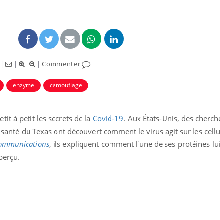
|
|
|
Commenter
enzyme
camouflage
it à petit les secrets de la
Covid-19
. Aux États-Unis, des cherch
e santé du Texas ont découvert comment le virus agit sur les cell
La sieste empêche-t-elle
Fortes c
ommunications
, ils expliquent comment l’une de ses protéines l
de dormir la nuit ?
pourquo
noyade g
perçu.
VIH : la fin du comprimé
Le Viagr
tous les jours se profile-t-
freiner 
elle enfin ?
cancer ?