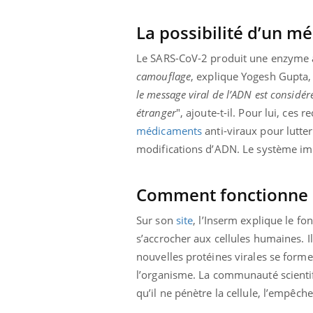
Cytomégalovirus : ce qui
change dans la prise en
La possibilité d’un m
charge des femmes
enceintes
Le SARS-CoV-2 produit une enzyme a
camouflage
, explique Yogesh Gupta, 
le message viral de l’ADN est considé
étranger
", ajoute-t-il. Pour lui, ces
médicaments
anti-viraux pour lutter
modifications d’ADN. Le système immun
Comment fonctionne l
Sur son
site
, l’Inserm explique le f
s’accrocher aux cellules humaines. Il
nouvelles protéines virales se forme
l’organisme. La communauté scientifiq
qu’il ne pénètre la cellule, l’empêc