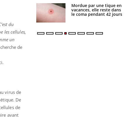
i manger moins
Mordue par une tique en
éines pourrait
vacances, elle reste dans
ent être bénéfique
le coma pendant 42 jours
C’est du
 les cellules,
comme un
recherche de
s
i.
au virus de
étique. De
ellules de
uire avant