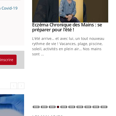
a Covid-19
ale : et si on
Eczéma Chronique des Mains : se
Youtube
ube
Youtube
préparer pour l’été !
e diabète de type 2
L'été arrive… et avec lui, un tout nouveau
çues chez les
rythme de vie ! Vacances, plage, piscine,
ez les soignants.
soleil, activités en plein air… Nos mains
sont ...
Di
You
'inscrire
Le 
nom
dia
défi