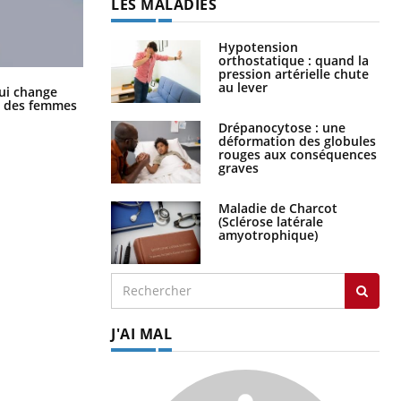
LES MALADIES
Hypotension
orthostatique : quand la
pression artérielle chute
au lever
La sieste empêche-t-elle de dormir
ui change
la nuit ?
ge des femmes
Drépanocytose : une
déformation des globules
rouges aux conséquences
graves
Maladie de Charcot
(Sclérose latérale
amyotrophique)
J'AI MAL