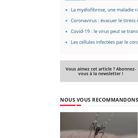
La myélofibrose, une maladie ra
Coronavirus : évacuer le stress d
Eczéma Chronique des Mains :
Car
Youtube
You
Covid-19 : le virus peut se tran
Youtube
expliquer ma maladie
pré
Les cellules infectées par le co
Il y a des sujets qui sont faciles à aborder...
Fati
d'autres non ! D'un côté, poser des
mêm
questions sur la maladie d'un proche c'est
care
montrer ...
...
Vous aimez cet article ? Abonnez-
vous à la newsletter !
NOUS VOUS RECOMMANDON