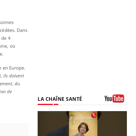
rsonnes
écédées. Dans
s de 4
hine, où
e.
ie en Europe.
, ils doivent
olement, du
tion de
LA CHAÎNE SANTÉ
Youtube