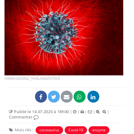
HADKHANONG_THAILAND/ISTOCK
Publié le 14.07.2020 à 18h00
|
|
|
|
|
Commenter
Mots clés :
coronavirus
Covid-19
enzyme