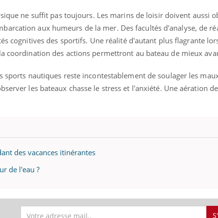
sique ne suffit pas toujours. Les marins de loisir doivent aussi o
arcation aux humeurs de la mer. Des facultés d'analyse, de réa
és cognitives des sportifs. Une réalité d'autant plus flagrante lor
uline & Charge mentale : et si on
Eczéma Chronique des
tube
Youtube
la coordination des actions permettront au bateau de mieux ava
Youtube
Y
it en parler??
préparer pour l’été !
026, l'insuline dans le diabète de type 2
L'été arrive… et avec lui,
s sports nautiques reste incontestablement de soulager les maux 
e entourée d'idées reçues chez les
rythme de vie ! Vacances, 
server les bateaux chasse le stress et l'anxiété. Une aération de 
ients comme parfois chez les soignants.
soleil, activités en plein
sont ...
nt des vacances itinérantes
r de l'eau ?
S