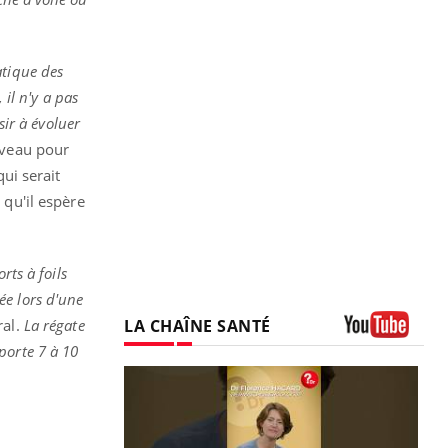
atique des
 il n'y a pas
sir à évoluer
rveau pour
ui serait
 qu'il espère
rts à foils
ée lors d'une
LA CHAÎNE SANTÉ
ral.
La régate
porte 7 à 10
Youtube