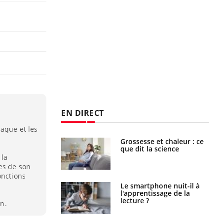
EN DIRECT
iaque et les
e et chaleur : ce
Mordue par un
la science
barracuda, une petite fille
secourue grâce à un
 la
réflexe essentiel
es de son
onctions
phone nuit-il à
Légionellose en Suisse :
tissage de la
quelle est l’origine de la
?
contamination ?
on.