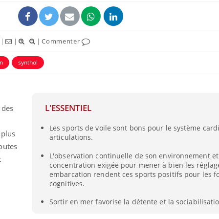
|
|
|
Commenter
on
synthol
L'ESSENTIEL
 des
Les sports de voile sont bons pour le système card
 plus
articulations.
Fortes chaleurs :
Grossess
outes
pourquoi le risque de
que dit 
noyade grimpe-t-il ?
L'observation continuelle de son environnement et
t
concentration exigée pour mener à bien les réglag
embarcation rendent ces sports positifs pour les f
cognitives.
Le Viagra pourrait-il
Le smart
freiner la propagation du
l'appren
cancer ?
lecture 
Sortir en mer favorise la détente et la sociabilisati