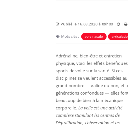
Publié le 16.08.2020 à 09h00
|
|
Mots clés :
voie nasale
articulati
Adrénaline, bien-être et entretien
physique, voici les effets bénéfiques
sports de voile sur la santé. Si ces
disciplines se veulent accessibles au
unya, dengue,
La sieste empêche-t-elle
grand nombre — valide ou non, et t
e : que se passe-
de dormir la nuit ?
 le sud de la
générations confondues — elles fon
beaucoup de bien à la mécanique
icaments GLP-1
VIH : la fin du comprimé
corporelle.
La voile est une activité
-ils aussi les os
tous les jours se profile-t-
complexe stimulant les centres de
elle enfin ?
l'équilibration, l'observation et les