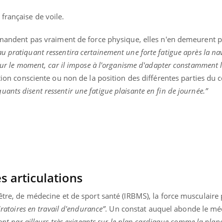
Pourquoi manger moins
Mordue 
française de voile.
de protéines pourrait
vacances
finalement être bénéfique
le coma
 demandent pas vraiment de force physique, elles n'en demeurent 
 pratiquant ressentira certainement une forte fatigue après la na
 sur le moment, car il impose à l'organisme d'adapter constamment l
ion consciente ou non de la position des différentes parties du 
uants disent ressentir une fatigue plaisante en fin de journée.”
s articulations
-être, de médecine et de sport santé (IRBMS), la force musculaire
iratoires en travail d'endurance”
. Un constat auquel abonde le mé
ont par ailleurs très exigeants sur le plan cardiaque comme la plan