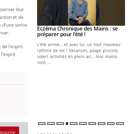
bserver leur
ction et de
s d'une sortie
 Mains : se
ncer.
outube
 un tout nouveau
de l'esprit.
plage, piscine,
l'esprit
 air… Nos mains
Youtube
Diabète & Ramadan 2026
Un
Youtube
You
fac
Le Ramadan approche, et, pour de
pr
nombreuses personnes atteintes de
Un 
diabète, c'est une période de questions, de
mut
défis, mais ...
san
num
'inscrire