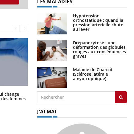
LES MALADIES
Hypotension
orthostatique : quand la
pression artérielle chute
au lever
Drépanocytose : une
déformation des globules
rouges aux conséquences
graves
Maladie de Charcot
(Sclérose latérale
amyotrophique)
La sieste empêche-t-elle de dormir
ui change
la nuit ?
ge des femmes
J'AI MAL