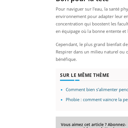
Pour naviguer sur l'eau, la santé phy
environnement pour adapter leur emb
concentration qui boostent les facult
 Mains :
Carence en fer : comprendre pour
Ins
Youtube
You
en équipage où la bonne entente et 
Youtube
Youtube
prévenir
osa
aciles à aborder...
Fatigue, irritabilité, brouillard mental ou
En 2
Cependant, le plus grand bienfait de
poser des
même alopécie… Les symptômes de la
rest
Respirer dans un milieu naturel ou ob
'un proche c'est
carence en fer sont multiples ce qui la rend
pat
bénéfique.
...
SUR LE MÊME THÈME
Comment bien s’alimenter penda
Phobie : comment vaincre la peu
Vous aimez cet article ? Abonnez-