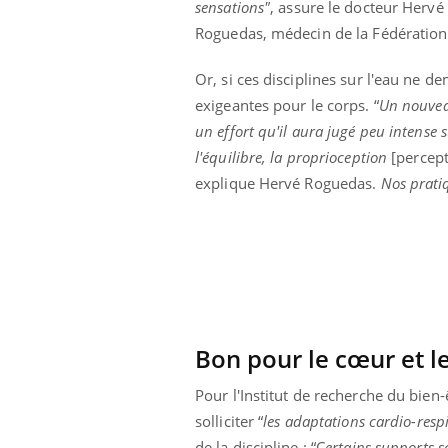
sensations"
, assure le docteur Hervé
lovirus : ce qui
Pourquoi votre ventre
Roguedas, médecin de la Fédération 
ans la prise en
gâche-t-il les premiers
des femmes
jours de vos vacances ?
s
Or, si ces disciplines sur l'eau ne
exigeantes pour le corps. “
Un nouveau
un effort qu'il aura jugé peu intense
l'équilibre, la proprioception
[percept
explique Hervé Roguedas.
Nos pratiq
Bon pour le cœur et le
Pour l'Institut de recherche du bien
solliciter “
les adaptations cardio-resp
de la discipline : “C
ertains supports s