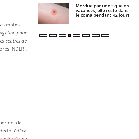
par une tique en
Allergies alimentaires :
, elle reste dans
une nouvelle arme contre
 pendant 42 jours
les réactions sévères
pas moins
vigation pour
es centres de
corps, NDLR]
,
 permet de
decin fédéral
che à voile ou