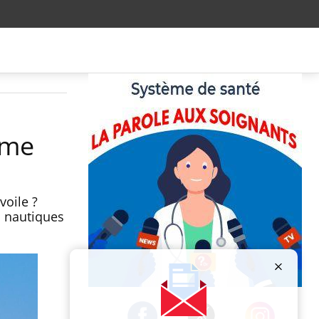
orme
voile ?
és nautiques
Publicité