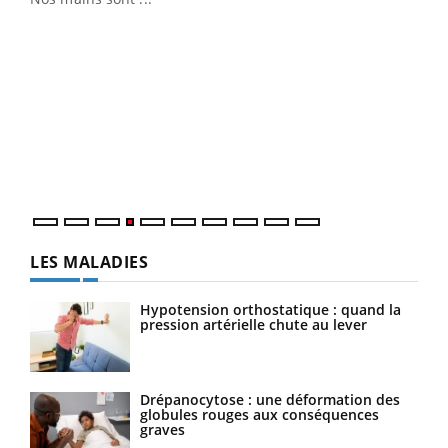
Dia
You
Le 
pers
ques
LES MALADIES
Hypotension orthostatique : quand la
pression artérielle chute au lever
Drépanocytose : une déformation des
globules rouges aux conséquences
graves