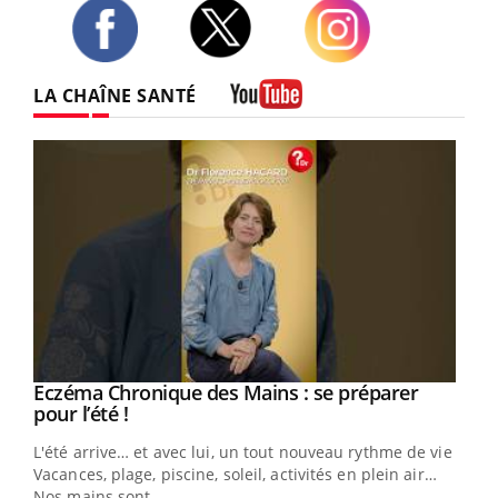
Twitter
Facebook
Instagram
LA CHAÎNE SANTÉ
Youtube
Eczéma Chronique des Mains : se préparer
Youtube
Youtube
pour l’été !
L'été arrive… et avec lui, un tout nouveau rythme de vie !
Vacances, plage, piscine, soleil, activités en plein air…
Nos mains sont ...