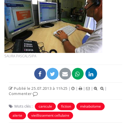
SAURA PASCAL/SIPA
Publié le 25.07.2013 à 11h25
|
|
|
|
|
Commenter
Mots clés :
canicule
fiction
métabolome
alerte
vieillissement cellulaire