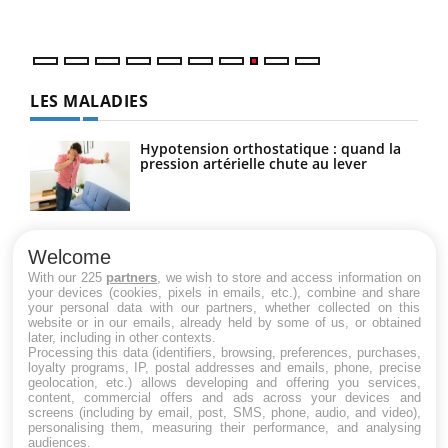
quot
LES MALADIES
Hypotension orthostatique : quand la
pression artérielle chute au lever
Drépanocytose : une déformation des
globules rouges aux conséquences
Welcome
graves
With our 225
partners
, we wish to store and access information on
your devices (cookies, pixels in emails, etc.), combine and share
your personal data with our partners, whether collected on this
website or in our emails, already held by some of us, or obtained
Maladie de Charcot (Sclérose latérale
later, including in other contexts.
amyotrophique)
Processing this data (identifiers, browsing, preferences, purchases,
loyalty programs, IP, postal addresses and emails, phone, precise
geolocation, etc.) allows developing and offering you services,
content, commercial offers and ads across your devices and
screens (including by email, post, SMS, phone, audio, and video),
personalising them, measuring their performance, and analysing
audiences.