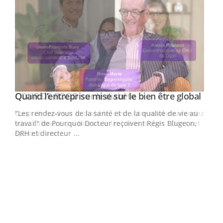
Yout
Quand l’entreprise mise sur le bien être global
Youtube
ndez-
"Les rendez-vous de la santé et de la qualité de vie au
cet
travail" de Pourquoi Docteur reçoivent Régis Blugeon,
DRH et directeur ...
Ecz
You
(3/3
Dans
vous