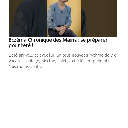
Eczéma Chronique des Mains : se préparer
Youtube
Youtube
pour l’été !
L'été arrive… et avec lui, un tout nouveau rythme de vie !
Vacances, plage, piscine, soleil, activités en plein air…
Nos mains sont ...
Dia
You
Le 
pers
ques